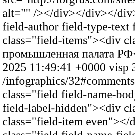
alt="" /></div></div></div
field-author field-type-text
class="field-items"><div c
промышленная палата РФ<
2025 11:49:41 +0000
visp
/infographics/32#comments
class="field field-name-bo
field-label-hidden"><div cl
class="field-item even"><
class="field field-name-fiel