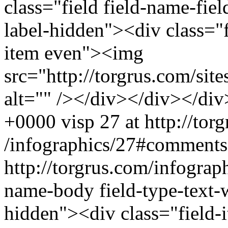
class="field field-name-fiel
label-hidden"><div class="f
item even"><img
src="http://torgrus.com/site
alt="" /></div></div></div
+0000
visp
27 at http://tor
/infographics/27#comments
http://torgrus.com/infograp
name-body field-type-text-
hidden"><div class="field-