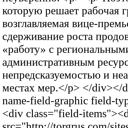
которую решает рабочая г
возглавляемая вице-премь
сдерживание роста продо
«работу» с региональными 
административным ресурс
непредсказуемостью и не
местах мер.</p> </div></di
name-field-graphic field-ty
<div class="field-items"><
src="http://torgrus.com/sit