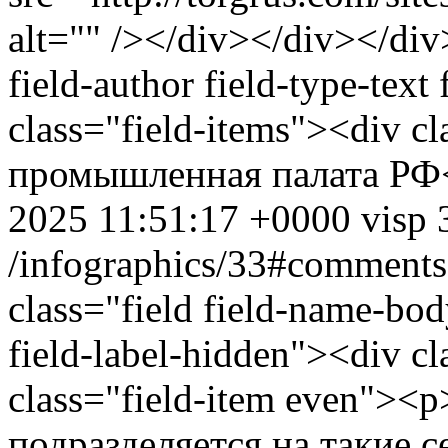
alt="" /></div></div></div
field-author field-type-text
class="field-items"><div c
промышленная палата РФ<
2025 11:51:17 +0000
visp
/infographics/33#comments
class="field field-name-bo
field-label-hidden"><div cl
class="field-item even"><
подразделяется на такие 