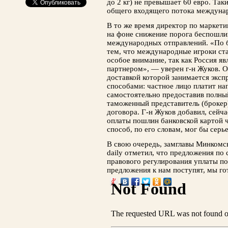
до 2 кг) не превышает 60 евро. Та
общего входящего потока междуна
В то же время директор по маркет
на фоне снижение порога беспошли
международных отправлений. «По б
тем, что международные игроки ст
особое внимание, так как Россия я
партнером», — уверен г-н Жуков. О
доставкой которой занимается эксп
способами: частное лицо платит н
самостоятельно предоставив полны
таможенный представитель (брокер)
договора. Г-н Жуков добавил, сейч
оплаты пошлин банковской картой ч
способ, по его словам, мог бы серь
В свою очередь, замглавы Минкомсв
daily отметил, что предложения п
правового регулирования уплаты п
предложения к нам поступят, мы го