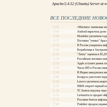
ВСЕ ПОСЛЕДНИЕ НОВО
13:05
«Магниту» выписаны шт
13:03
Android нарастила долю
13:00
Mondelez увеличила год
12:57
Поставки "умных" брасл
12:55
В России ускорилась ин
12:28
Безработица в Австралии
12:26
"Ленту" оценили в $5,29
12:24
Российские мясники опа
12:20
Apple уступает рынок п
12:18
Число ИП в России сниж
12:16
В Индии замедлилась и
12:08
Беларусь ужесточит нор
12:00
Lenovo увеличила кварт
11:55
H&M откроет первый ма
11:54
ТС боится покупок чере
11:51
Lavkastiva.ru продает ай
17:11
Россияне боятся инфляц
17:08
Praktiker продала украи