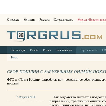
О проекте
Контакты
Реклама
Сотрудничество
Журнал «Новости торг
Картина дня
Ритейл
Рынки
Внешний фон
Торговые сети
F
Темы:
СБОР ПОШЛИН С ЗАРУБЕЖНЫХ ОНЛАЙН-ПОКУ
ФТС и «Почта России» разрабатывают программное обеспечение д
пошлин
Так ведомство пытается подгото
7 Февраля 2014
отправлений, требующих оплаты сб
беспошлинного ввоза до 150 евро.