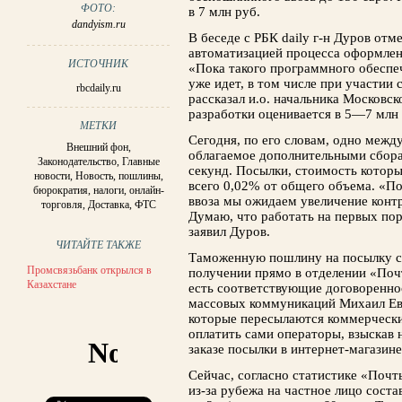
ФОТО:
в 7 млн руб.
dandyism.ru
В беседе с РБК daily г-н Дуров отм
автоматизацией процесса оформле
ИСТОЧНИК
«Пока такого программного обеспеч
уже идет, в том числе при участии 
rbcdaily.ru
рассказал и.о. начальника Московс
разработки оценивается в 5—7 млн 
МЕТКИ
Сегодня, по его словам, одно межд
Внешний фон
,
облагаемое дополнительными сбора
Законодательство
,
Главные
секунд. Посылки, стоимость котор
новости
,
Новость
,
пошлины
,
всего 0,02% от общего объема. «П
бюрократия
,
налоги
,
онлайн-
ввоза мы ожидаем увеличение конт
торговля
,
Доставка
,
ФТС
Думаю, что работать на первых пор
заявил Дуров.
ЧИТАЙТЕ ТАКЖЕ
Таможенную пошлину на посылку с
Промсвязьбанк открылся в
получении прямо в отделении «Поч
Казахстане
есть соответствующие договоренно
массовых коммуникаций Михаил Евр
которые пересылаются коммерчески
оплатить сами операторы, взыскав
заказе посылки в интернет-магазине
Сейчас, согласно статистике «Почт
из-за рубежа на частное лицо соста