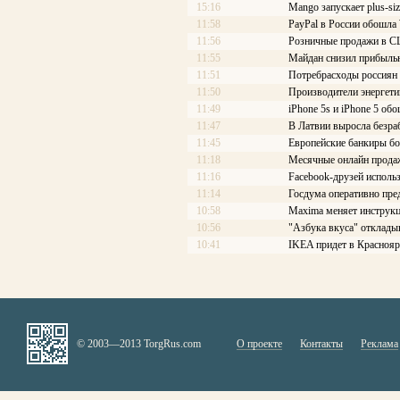
15:16
Mango запускает plus-siz
11:58
PayPal в России обошл
11:56
Розничные продажи в С
11:55
Майдан снизил прибыльн
11:51
Потребрасходы россиян 
11:50
Производители энергети
11:49
iPhone 5s и iPhone 5 об
11:47
В Латвии выросла безра
11:45
Европейские банкиры боя
11:18
Месячные онлайн прода
11:16
Facebook-друзей исполь
11:14
Госдума оперативно пре
10:58
Maxima меняет инструкц
10:56
"Азбука вкуса" отклады
10:41
IKEA придет в Краснояр
© 2003—2013 TorgRus.com
О проекте
Контакты
Реклама