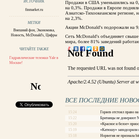
ИСТОЧНИК
Продажи в США уменьшились на 0,
на 0,3%. Продажи в Европе подняли
finmarket.ru
Азиатско-Тихоокеанском регионе, 
на 2,3%.
МЕТКИ
Акции McDonald's подорожали на 9,
Внешний фон
,
Экономика
,
Новость
,
McDonald's
,
Цифры
Сеть McDonald's объединяет свыше 
мира, более 81% заведений работа
ЧИТАЙТЕ ТАКЖЕ
Гидравлические тележки Yale в
Москве!
ВСЕ ПОСЛЕДНИЕ НОВО
15:24
Горяев отстоял право на
15:22
Британцы не доверяют 
15:20
«Красное и белое» приос
15:19
«Катюшу» заподозрили в
15:18
Норвегия не признала bi