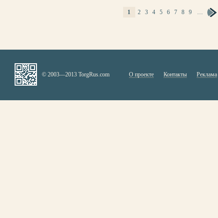
1
2
3
4
5
6
7
8
9
…
СТРАНИЦЫ
© 2003—2013 TorgRus.com
О проекте
Контакты
Реклама