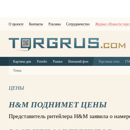
О проекте
Контакты
Реклама
Сотрудничество
Журнал «Новости торг
Картина дня
Ритейл
Рынки
Внешний фон
Торговые сети
F
Темы:
ЦЕНЫ
H&M ПОДНИМЕТ ЦЕНЫ
Представитель ритейлера H&M заявила о намер