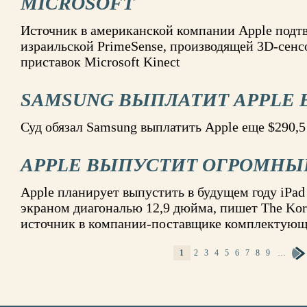
MICROSOFT
Источник в американской компании Apple подт
израильской PrimeSense, производящей 3D-сенсо
приставок Microsoft Kinect
SAMSUNG ВЫПЛАТИТ APPLE Е
Суд обязал Samsung выплатить Apple еще $290,5
APPLE ВЫПУСТИТ ОГРОМНЫЙ
Apple планирует выпустить в будущем году iPa
экраном диагональю 12,9 дюйма, пишет The Kor
источник в компании-поставщике комплектую
1
2
3
4
5
6
7
8
9
…
СТРАНИЦЫ