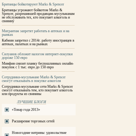
Британцы бойкотируют Marks & Spencer
Британцы угрожают бойкотом Marks &
Spencer, разрешившей продавцам-мусульманам
не обслуживать тех, кто покупает алкоголь и
свинину
Мигрантам запретят работать в аптеках и на
рынках
Кабмин запретил с 2014г. работу иностранцев в
аптеках, палатках и на рынках
Силуанов обложит налогом интернет-покупки
дороже 150 евро
Минфин снизит планку беспошлинных онлайн-
покупок с 1 тыс. евро до 150 евро
Сотрудники-мусульмане Marks & Spencer
смогут отказывать в покупке алкоголя
Сотрудники-мусульмане сети Marks & Spencer
смогут отказывать тем, кто покупает алкоголь
или продукты из свинины
ЛУЧШИЕ БЛОГИ
«Товар года 2013»
Расширение торговых сетей
Новогодние витрины: удовольствие