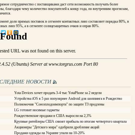
рямое сотрудничество с поставщиками даст сети возможность получать более
ы, благодаря чему количество покупателей к концу года, по внутренним прогнозам,
ичится.
мент доля прямых поставок в сегменте контактных линз составляет порядка 80%, в
овых линз 95%, а в сегменте солнцезащитных очков и оправ 80%.
ОСЛЕДНИЕ НОВОСТИ
Yota Devices хочет продать 3-4 тыс YotaPhone за 2 недели
Устройства iOS в 5 раз популярнее Android для шоппинга в Рождество
Полномочия "Союзплодоимпорта" по защите ТЗ продлены
LG готовит носимые гаджеты
Рождественские продажи в США выросли на 2,3%
Крупные ритейлеры США снизят прибыль по итогам четвертого квартала
Акционеры "Детского мира" одобрили дробление акций
Продажи одежды на Украине упали на 10-20%