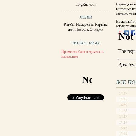
Переход на п
TorgRus.com
выгодные цен
заметно увел
МЕТКИ
На данный мо
Ритейл
,
Намерения
,
Картина
сегменте очк
дня
,
Новость
,
Очкарик
ЧИТАЙТЕ ТАКЖЕ
Промсвязьбанк открылся в
Казахстане
ВСЕ П
14:47
14:45
14:39
14:38
14:17
14:14
13:45
13:44