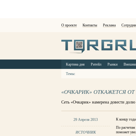
О проекте
Контакты
Реклама
Сотрудни
Картина дня
Ритейл
Рынки
Внешни
Темы:
«ОЧКАРИК» ОТКАЖЕТСЯ ОТ
Сеть «Очкарик» намерена довести долю
К концу года
29 Апреля 2013
По расчетам 
поможет увел
ИСТОЧНИК