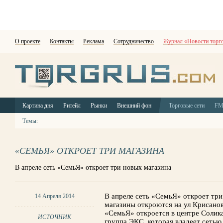
О проекте
Контакты
Реклама
Сотрудничество
Журнал «Новости торг
Картина дня
Ритейл
Рынки
Внешний фон
Торговые сети
F
Темы:
«СЕМЬЯ» ОТКРОЕТ ТРИ МАГАЗИНА
В апреле сеть «СемьЯ» откроет три новых магазина
В апреле сеть «СемьЯ» откроет тр
14 Апреля 2014
магазины откроются на ул Крисанова
«СемьЯ» откроется в центре Солик
ИСТОЧНИК
группа ЭКС, которая владеет сетью