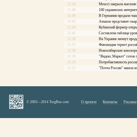
11:50
Meucci закрыла магазин
11:49
100 украинских интерне
11:46
В Германии продали чаш
11:45
Amazon представит смар
11:44
Кубанский фермер откры
11:42
Составлена таблица уров
11:39
На Украине начнут про
11:37
Финляндия теряет росси
11:36
Новосибирские киоскеры
11:19
"Яндекс.Маркет" готов 
11:16
Потребактивность росси
11:15
"Почта России" нашла м
© 2003—2014 TorgRus.com
О проекте
Контакты
Реклама