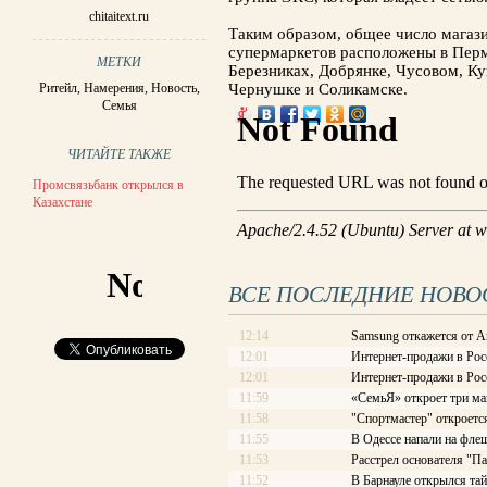
chitaitext.ru
Таким образом, общее число магази
супермаркетов расположены в Перми
МЕТКИ
Березниках, Добрянке, Чусовом, Ку
Ритейл
,
Намерения
,
Новость
,
Чернушке и Соликамске.
Семья
ЧИТАЙТЕ ТАКЖЕ
Промсвязьбанк открылся в
Казахстане
ВСЕ ПОСЛЕДНИЕ НОВО
12:14
Samsung откажется от A
12:01
Интернет-продажи в Рос
12:01
Интернет-продажи в Рос
11:59
«СемьЯ» откроет три ма
11:58
"Спортмастер" откроетс
11:55
В Одессе напали на фле
11:53
Расстрел основателя "П
11:52
В Барнауле открылся та