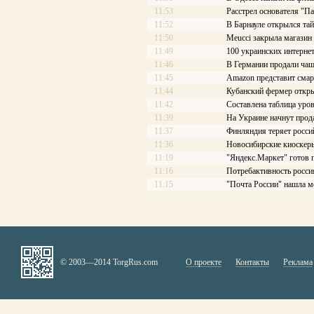
11:53
Расстрел основателя "П
11:52
В Барнауле открылся та
11:50
Meucci закрыла магазин
11:49
100 украинских интерне
11:46
В Германии продали чаш
11:45
Amazon представит смар
11:44
Кубанский фермер откры
11:42
Составлена таблица уров
11:39
На Украине начнут про
11:37
Финляндия теряет росси
11:36
Новосибирские киоскеры
11:19
"Яндекс.Маркет" готов 
11:16
Потребактивность росси
11:15
"Почта России" нашла м
© 2003—2014 TorgRus.com
О проекте
Контакты
Реклама