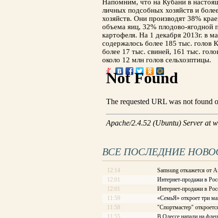
Напомним, что на Кубани в настоя
личных подсобных хозяйств и более
хозяйств. Они производят 38% кра
объема яиц, 32% плодово-ягодной
картофеля. На 1 декабря 2013г. в 
содержалось более 185 тыс. голов К
более 17 тыс. свиней, 161 тыс. голо
около 12 млн голов сельхозптицы.
ВСЕ ПОСЛЕДНИЕ НОВО
12:14
Samsung откажется от A
12:01
Интернет-продажи в Рос
12:01
Интернет-продажи в Рос
11:59
«СемьЯ» откроет три ма
11:58
"Спортмастер" откроетс
11:55
В Одессе напали на фле