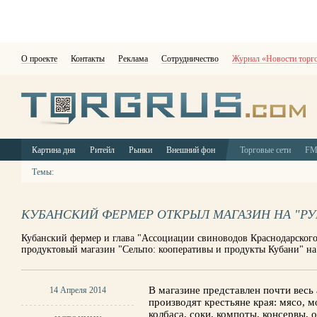
О проекте
Контакты
Реклама
Сотрудничество
Журнал «Новости торг
Картина дня
Ритейл
Рынки
Внешний фон
Торговые сети
F
Темы:
КУБАНСКИЙ ФЕРМЕР ОТКРЫЛ МАГАЗИН НА "РУ
Кубанский фермер и глава "Ассоциации свиноводов Краснодарског
продуктовый магазин "Сельпо: кооперативы и продукты Кубани" на
В магазине представлен почти весь
14 Апреля 2014
производят крестьяне края: мясо, мо
колбаса, соки, компоты, консервы, 