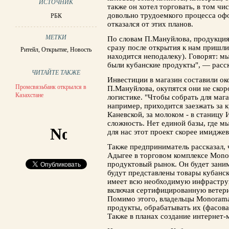
ИСТОЧНИК
также он хотел торговать, в том чи
довольно трудоемкого процесса оф
РБК
отказался от этих планов.
МЕТКИ
По словам П.Мануйлова, продукция
сразу после открытия к нам пришли
Ритейл
,
Открытие
,
Новость
находится неподалеку). Говорят: мы
были кубанские продукты", — расс
ЧИТАЙТЕ ТАКЖЕ
Инвестиции в магазин составили ок
Промсвязьбанк открылся в
П.Мануйлова, окупятся они не скор
Казахстане
логистике. "Чтобы собрать для маг
например, приходится заезжать за к
Каневской, за молоком - в станицу 
сложность. Нет единой базы, где м
для нас этот проект скорее имидже
Также предприниматель рассказал, ч
Адыгее в торговом комплексе Mono
продуктовый рынок. Он будет заним
будут представлены товары кубанс
имеет всю необходимую инфраструк
включая сертифицированную ветер
Помимо этого, владельцы Monoram
продукты, обрабатывать их (фасоват
Также в планах создание интернет-м