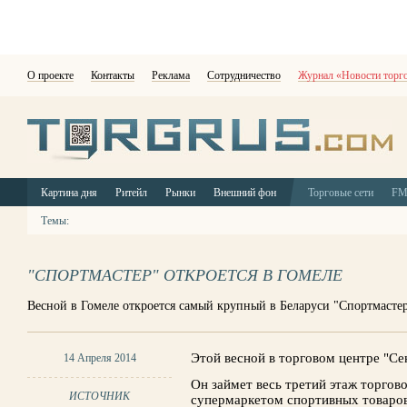
О проекте
Контакты
Реклама
Сотрудничество
Журнал «Новости торг
Картина дня
Ритейл
Рынки
Внешний фон
Торговые сети
F
Темы:
"СПОРТМАСТЕР" ОТКРОЕТСЯ В ГОМЕЛЕ
Весной в Гомеле откроется самый крупный в Беларуси "Спортмасте
Этой весной в торговом центре "Се
14 Апреля 2014
Он займет весь третий этаж торгов
ИСТОЧНИК
супермаркетом спортивных товаров