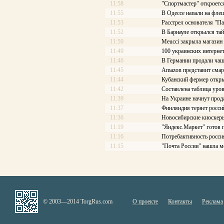
11:58
"Спортмастер" откроетс
11:55
В Одессе напали на фле
11:53
Расстрел основателя "П
11:52
В Барнауле открылся та
11:50
Meucci закрыла магазин
11:49
100 украинских интерне
11:46
В Германии продали чаш
11:45
Amazon представит смар
11:44
Кубанский фермер откры
11:42
Составлена таблица уров
11:39
На Украине начнут про
11:37
Финляндия теряет росси
11:36
Новосибирские киоскеры
11:19
"Яндекс.Маркет" готов 
11:16
Потребактивность росси
11:15
"Почта России" нашла м
© 2003—2014 TorgRus.com
О проекте
Контакты
Реклама