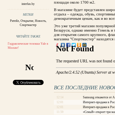
площади около 1700 м2.
interfax.by
В магазине будет представлен широ
отдыха – одежда, обувь, спортивны
МЕТКИ
демократичным ценам, как и во все
Ритейл
,
Открытие
,
Новость
,
Спортмастер
Это уже третий магазин популярной
Беларуси, однако именно Гомель и
для открытия самого крупного, фла
ЧИТАЙТЕ ТАКЖЕ
магазина "Спортмастер" находятся 
Гидравлические тележки Yale в
Москве!
ВСЕ ПОСЛЕДНИЕ НОВО
12:14
Samsung откажется от A
12:01
Интернет-продажи в Рос
12:01
Интернет-продажи в Рос
11:59
«СемьЯ» откроет три ма