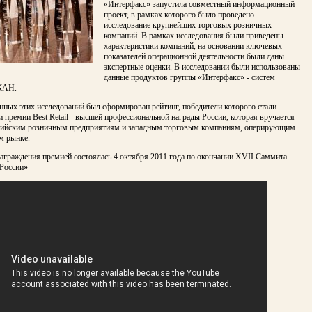
«Интерфакс» запустила совместный информационный
проект, в рамках которого было проведено
исследование крупнейших торговых розничных
компаний. В рамках исследования были приведены
характеристики компаний, на основании ключевых
показателей операционной деятельности были даны
экспертные оценки. В исследовании были использованы
данные продуктов группы «Интерфакс» - систем
КАН.
нных этих исследований был сформирован рейтинг, победители которого стали
 премии Best Retail - высшей профессиональной награды России, которая вручается
ийским розничным предприятиям и западным торговым компаниям, оперирующим
м рынке.
аграждения премией состоялась 4 октября 2011 года по окончании XVII Саммита
 России»