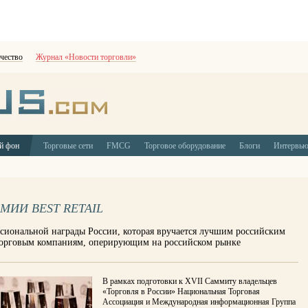
чество
Журнал «Новости торговли»
й фон
Торговые сети
FMCG
Торговое оборудование
Блоги
Интервь
МИИ BEST RETAIL
иональной награды России, которая вручается лучшим российским
орговым компаниям, оперирующим на российском рынке
В рамках подготовки к XVII Саммиту владельцев
«Торговля в России» Национальная Торговая
Ассоциация и Международная информационная Группа