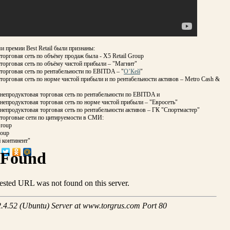
 премии Best Retail были признаны:
орговая сеть по объёму продаж была - X5 Retail Group
торговая сеть по объёму чистой прибыли – "Магнит"
орговая сеть по рентабельности по EBITDA – "
О’Кей
"
орговая сеть по норме чистой прибыли и по рентабельности активов – Metro Cash &
непродуктовая торговая сеть по рентабельности по EBITDA и
епродуктовая торговая сеть по норме чистой прибыли – "Евросеть"
епродуктовая торговая сеть по рентабельности активов – ГК "Спортмастер"
торговые сети по цитируемости в СМИ:
Group
roup
й континент"