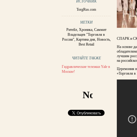
ИСТОЧНИК
TorgRus.com
МЕТКИ
Ритейл
,
Хроника
,
Саммит
Владельцев "Торговля в
СПАРК и С
России"
,
Картина дня
,
Новость
,
Best Retail
На основе да
обладателями
лучшим росс
ЧИТАЙТЕ ТАКЖЕ
на российско
Гидравлические тележки Yale в
Церемония н
Москве!
«Торговля в