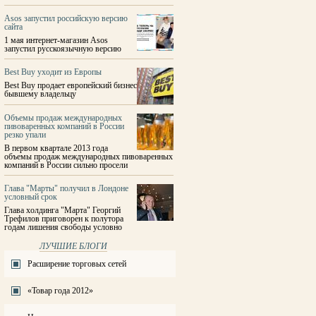
Asos запустил российскую версию
сайта
1 мая интернет-магазин Asos
запустил русскоязычную версию
Best Buy уходит из Европы
Best Buy продает европейский бизнес
бывшему владельцу
Объемы продаж международных
пивоваренных компаний в России
резко упали
В первом квартале 2013 года
объемы продаж международных пивоваренных
компаний в России сильно просели
Глава "Марты" получил в Лондоне
условный срок
Глава холдинга "Марта" Георгий
Трефилов приговорен к полутора
годам лишения свободы условно
ЛУЧШИЕ БЛОГИ
Расширение торговых сетей
«Товар года 2012»