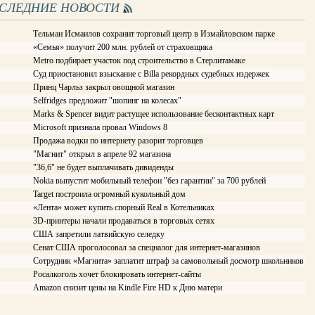
ОСЛЕДНИЕ НОВОСТИ
Тельман Исмаилов сохранит торговый центр в Измайловском парке
«Семья» получит 200 млн. рублей от страховщика
Metro подбирает участок под строительство в Стерлитамаке
Суд приостановил взыскание с Billa рекордных судебных издержек
Принц Чарльз закрыл овощной магазин
Selfridges предложит "шопинг на колесах"
Marks & Spencer видит растущее использование бесконтактных карт
Microsoft признала провал Windows 8
Продажа водки по интернету разорит торговцев
"Магнит" открыл в апреле 92 магазина
"36,6" не будет выплачивать дивиденды
Nokia выпустит мобильный телефон "без гарантии" за 700 рублей
Target построила огромный кукольный дом
«Лента» может купить спорный Real в Котельниках
3D-принтеры начали продаваться в торговых сетях
США запретили латвийскую селедку
Сенат США проголосовал за спецналог для интернет-магазинов
Сотрудник «Магнита» заплатит штраф за самовольный досмотр школьников
Росалкоголь хочет блокировать интернет-сайты
Amazon снизит цены на Kindle Fire HD к Дню матери