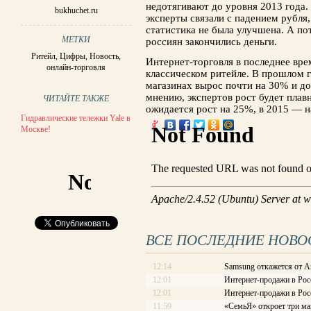
недотягивают до уровня 2013 года.
bukhuchet.ru
эксперты связали с падением рубля,
статистика не была улучшена. А по
МЕТКИ
россиян закончились деньги.
Ритейл
,
Цифры
,
Новость
,
Интернет-торговля в последнее вре
онлайн-торговля
классическом ритейле. В прошлом 
магазинах вырос почти на 30% и до
мнению, экспертов рост будет плав
ЧИТАЙТЕ ТАКЖЕ
ожидается рост на 25%, в 2015 — н
Гидравлические тележки Yale в
Москве!
ВСЕ ПОСЛЕДНИЕ НОВО
12:14
Samsung откажется от A
12:01
Интернет-продажи в Рос
12:01
Интернет-продажи в Рос
11:59
«СемьЯ» откроет три ма