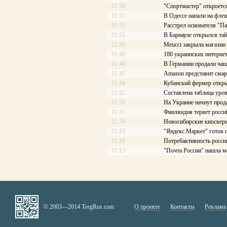
11:58
"Спортмастер" откроетс
11:55
В Одессе напали на фле
11:53
Расстрел основателя "П
11:52
В Барнауле открылся та
11:50
Meucci закрыла магазин
11:49
100 украинских интерне
11:46
В Германии продали чаш
11:45
Amazon представит смар
11:44
Кубанский фермер откры
11:42
Составлена таблица уров
11:39
На Украине начнут про
11:37
Финляндия теряет росси
11:36
Новосибирские киоскеры
11:19
"Яндекс.Маркет" готов 
11:16
Потребактивность росси
11:15
"Почта России" нашла м
© 2003—2014 TorgRus.com
О проекте
Контакты
Реклама