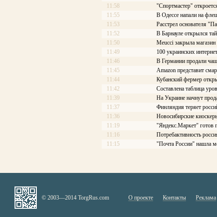
11:58
"Спортмастер" откроетс
11:55
В Одессе напали на фле
11:53
Расстрел основателя "П
11:52
В Барнауле открылся та
11:50
Meucci закрыла магазин
11:49
100 украинских интерне
11:46
В Германии продали чаш
11:45
Amazon представит смар
11:44
Кубанский фермер откры
11:42
Составлена таблица уров
11:39
На Украине начнут про
11:37
Финляндия теряет росси
11:36
Новосибирские киоскеры
11:19
"Яндекс.Маркет" готов 
11:16
Потребактивность росси
11:15
"Почта России" нашла м
© 2003—2014 TorgRus.com
О проекте
Контакты
Реклама