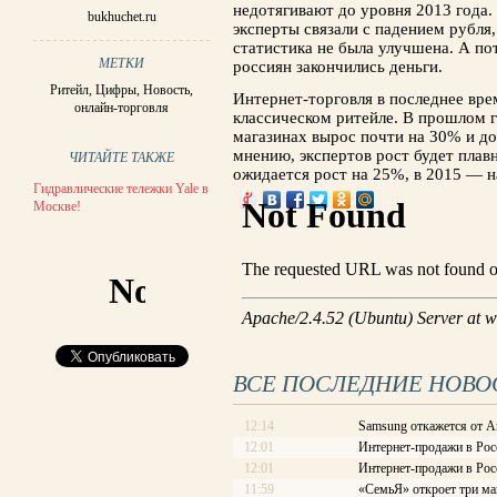
недотягивают до уровня 2013 года.
bukhuchet.ru
эксперты связали с падением рубля,
статистика не была улучшена. А по
МЕТКИ
россиян закончились деньги.
Ритейл
,
Цифры
,
Новость
,
Интернет-торговля в последнее вре
онлайн-торговля
классическом ритейле. В прошлом 
магазинах вырос почти на 30% и до
мнению, экспертов рост будет плав
ЧИТАЙТЕ ТАКЖЕ
ожидается рост на 25%, в 2015 — н
Гидравлические тележки Yale в
Москве!
ВСЕ ПОСЛЕДНИЕ НОВО
12:14
Samsung откажется от A
12:01
Интернет-продажи в Рос
12:01
Интернет-продажи в Рос
11:59
«СемьЯ» откроет три ма