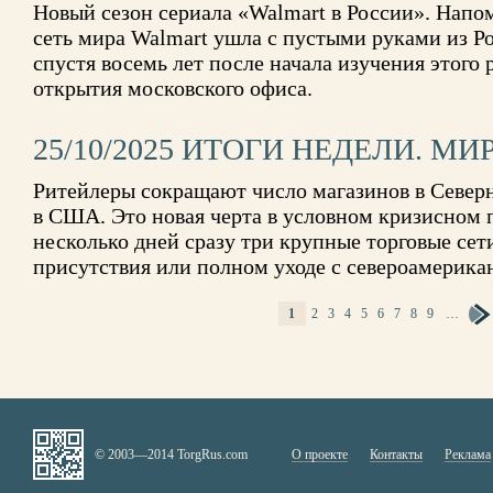
Новый сезон сериала «Walmart в России». Напо
сеть мира Walmart ушла с пустыми руками из Ро
спустя восемь лет после начала изучения этого 
открытия московского офиса.
25/10/2025 ИТОГИ НЕДЕЛИ. МИ
Ритейлеры сокращают число магазинов в Север
в США. Это новая черта в условном кризисном п
несколько дней сразу три крупные торговые се
присутствия или полном уходе с североамерикан
1
2
3
4
5
6
7
8
9
…
СТРАНИЦЫ
© 2003—2014 TorgRus.com
О проекте
Контакты
Реклама