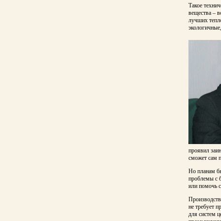
Такое технич
вещества – в
лучших тепл
экологичные
проявил заин
сможет сам 
Но планам бы
проблемы с б
или помочь с
Производств
не требует п
для систем ц