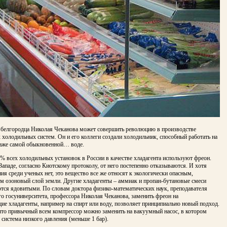
 белгородца Николая Чеканова может совершить революцию в производстве
холодильных систем. Он и его коллеги создали холодильник, способный работать на
даже самой обыкновенной… воде.
% всех холодильных установок в России в качестве хладагента используют фреон.
 Западе, согласно Киотскому протоколу, от него постепенно отказываются. И хотя
ия среди ученых нет, это вещество все же относят к экологически опасным,
 озоновый слой земли. Другие хладагенты – аммиак и пропан-бутановые смеси
ются ядовитыми. По словам доктора физико-математических наук, преподавателя
о госуниверситета, профессора Николая Чеканова, заменить фреон на
е хладагенты, например на спирт или воду, позволяет принципиально новый подход.
 что привычный всем компрессор можно заменить на вакуумный насос, в котором
 система низкого давления (меньше 1 бар).