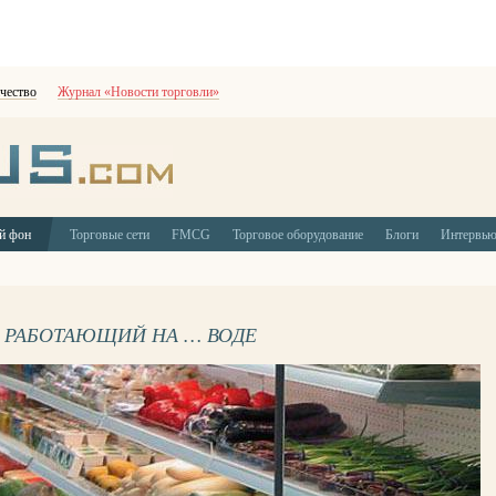
чество
Журнал «Новости торговли»
й фон
Торговые сети
FMCG
Торговое оборудование
Блоги
Интервь
 РАБОТАЮЩИЙ НА … ВОДЕ