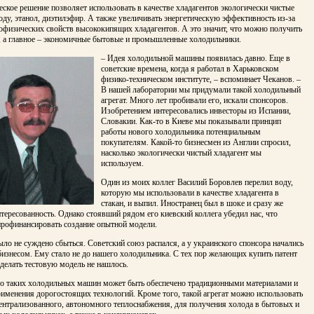
еское решение позволяет использовать в качестве хладагентов экологически чистые
оду, этанол, диэтилэфир. А также увеличивать энергетическую эффективность из-за
офизических свойств высококипящих хладагентов. А это значит, что можно получить
, а главное – экономичные бытовые и промышленные холодильники.
– Идея холодильной машины появилась давно. Еще в
советские времена, когда я работал в Харьковском
физико-техническом институте, – вспоминает Чеканов. –
В нашей лаборатории мы придумали такой холодильный
агрегат. Много лет пробивали его, искали спонсоров.
Изобретением интересовались инвесторы из Испании,
Словакии. Как-то в Киеве мы показывали принцип
работы нового холодильника потенциальным
покупателям. Какой-то бизнесмен из Англии спросил,
насколько экологически чистый хладагент мы
используем.
Один из моих коллег Василий Боровлев перелил воду,
которую мы использовали в качестве хладагента в
стакан, и выпил. Иностранец был в шоке и сразу же
тересованность. Однако стоявший рядом его киевский коллега убедил нас, что
профинансировать создание опытной модели.
ло не суждено сбыться. Советский союз распался, а у украинского спонсора начались
изнесом. Ему стало не до нашего холодильника. С тех пор желающих купить патент
делать тестовую модель не нашлось.
о таких холодильных машин может быть обеспечено традиционными материалами и
рименения дорогостоящих технологий. Кроме того, такой агрегат можно использовать
ентрализованного, автономного теплоснабжения, для получения холода в бытовых и