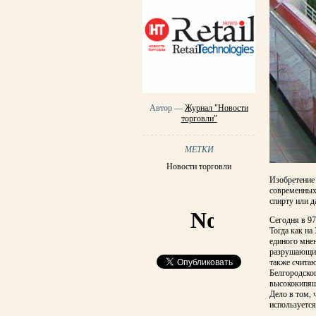
Автор —
Журнал "Новости
торговли"
МЕТКИ
Новости торговли
Изобретение
современных 
спирту или 
Сегодня в 97
Тогда как на
единого мнен
разрушающим
также счита
Белгородског
высококипящи
Дело в том,
используется