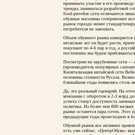
принимать участие в его производс
тренды, заниматься разработкой со
food-ритейле сети отличаются лишь
обувные магазины соперничают все
рынок гораздо менее стандартизиру
потребителя не завоевать.
Объем обувного рынка измеряется
несколько лет он будет расти, при
покупают по 4-6 пар в год, а росси
постепенно мы будем приближаться
Посмотрим на зарубежные сети — в
(производитель популярных сапожек
Капитализация китайской сети Bell
половины стоимости Русала. Возмо
ближайшие годы появились столь ж
Да, это реальный сценарий. На оте
компании с оборотом в 2-3 млрд д
успеха станут доступность заемных
политика. Из более чем 800 мелких
рынке останется пара сотен. Этот п
предыдущие годы происходило в fo
Обувной рынок все активнее привле
есть уже сейчас. «ЦентрОбувь» вых