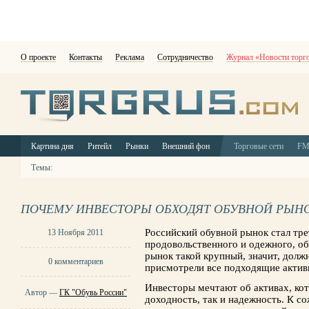
О проекте
Контакты
Реклама
Сотрудничество
Журнал «Новости торг
Картина дня
Ритейл
Рынки
Внешний фон
Торговые сети
F
Темы:
ПОЧЕМУ ИНВЕСТОРЫ ОБХОДЯТ ОБУВНОЙ РЫН
Российский обувной рынок стал тре
13 Ноября 2011
продовольственного и одежного, о
рынок такой крупный, значит, долж
0 комментариев
присмотрели все подходящие активы
Инвесторы мечтают об активах, кот
Автор —
ГК "Обувь России"
доходность, так и надежность. К со