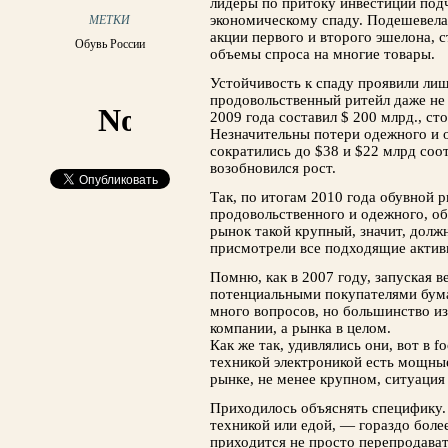
лидеры по притоку инвестиций под
экономическому спаду. Подешевела 
МЕТКИ
акции первого и второго эшелона, с
Обувь России
объемы спроса на многие товары.
Устойчивость к спаду проявили лиш
продовольственный ритейл даже не
2009 года составил $ 200 млрд., сто
Незначительны потери одежного и 
сократились до $38 и $22 млрд соо
возобновился рост.
Так, по итогам 2010 года обувной 
продовольственного и одежного, о
рынок такой крупный, значит, долж
присмотрели все подходящие активы
Помню, как в 2007 году, запуская 
потенциальными покупателями бума
много вопросов, но большинство из
компании, а рынка в целом.
Как же так, удивлялись они, вот в 
техникой электроникой есть мощные
рынке, не менее крупном, ситуация 
Приходилось объяснять специфику.
техникой или едой, — гораздо бол
приходится не просто перепродават