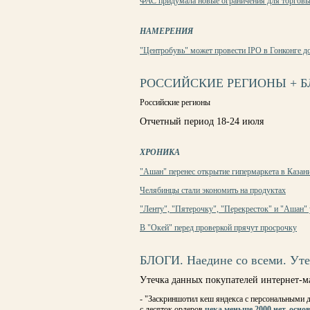
ФАС придумала новые ограничения для торговы
НАМЕРЕНИЯ
"Центробувь" может провести IPO в Гонконге до
РОССИЙСКИЕ РЕГИОНЫ + Б
Российские регионы
Отчетный период 18-24 июля
ХРОНИКА
"Ашан" перенес открытие гипермаркета в Казан
Челябинцы стали экономить на продуктах
"Ленту", "Пятерочку", "Перекресток" и "Ашан" 
В "Окей" перед проверкой прячут просрочку
БЛОГИ. Наедине со всеми. Уте
Утечка данных покупателей интернет-ма
- "Заскриншотил кеш яндекса с персональными 
с десяток ордеров,
чека меньше 2000 нет, осн