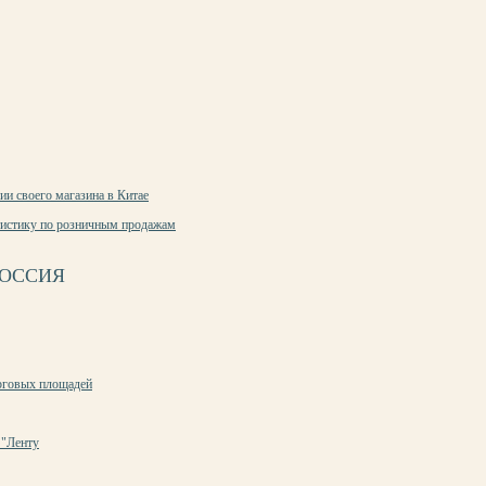
пии своего магазина в Китае
тистику по розничным продажам
 РОССИЯ
орговых
площадей
 "Ленту