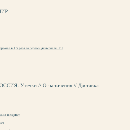
МИР
ожал в 1,5 раза за первый день после IPO
ССИЯ. Утечки // Ограничения // Доставка
ли в интернет
тов