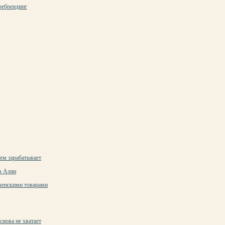
 ребрендинг
чем зарабатывает
в Азии
венскими товарами
нова не хватает