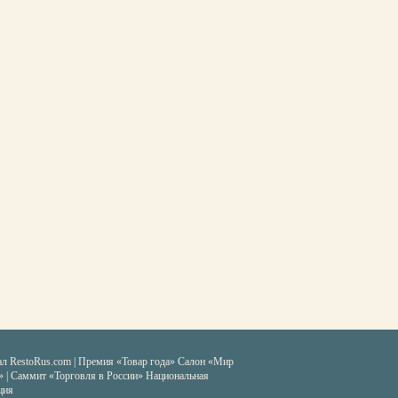
ал RestoRus.com
|
Премия «Товар года»
Салон «Мир
» | Саммит «Торговля в России»
Национальная
ция