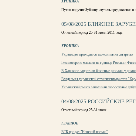
ХРОНИКА
Путин поручит Зубкову изучить предложение о 
05/08/2025 БЛИЖНЕЕ ЗАРУБЕ
Отчетный период 25-31 июля 2011 года
ХРОНИКА
Украинцам приходится экономить на сигаретах
Ikea построит магазин на границе России и Фин
В Харькове запретили бахчевые развалы у домов
Владельцы украинской сети гипермаркетов "Кар
Украинский рынок заполнили скороспелые арбу
04/08/2025 РОССИЙСКИЕ РЕГИО
Отчетный период 25-31 июля
ГЛАВНОЕ
ВТБ продал "Невский пассаж"