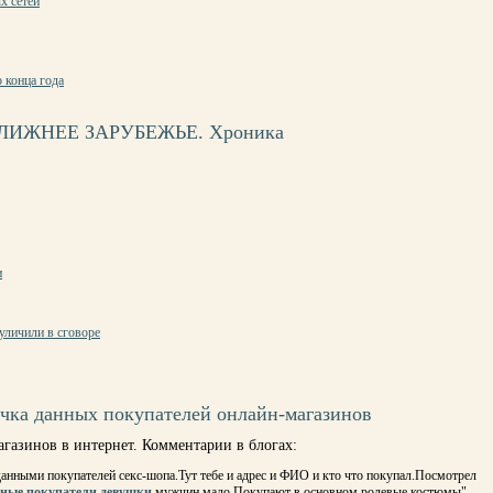
х сетей
 конца года
ЛИЖНЕЕ ЗАРУБЕЖЬЕ. Хроника
и
уличили в сговоре
чка данных покупателей онлайн-магазинов
газинов в интернет. Комментарии в блогах:
данными покупателей секс-шопа.Тут тебе и адрес и ФИО и кто что покупал.Посмотрел
овные покупатели девушки
,мужчин мало.Покупают в основном ролевые костюмы".