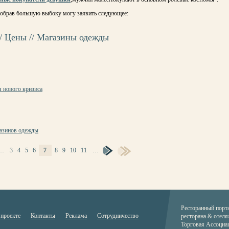
собрав большую выбоку могу заявить следующее:
 Цены // Магазины одежды
я нового кризиса
газинов одежды
…
3
4
5
6
7
8
9
10
11
…
Ресторанный порт
 проекте
Контакты
Реклама
Сотрудничество
ресторана & отеля
Торговая Ассоциа