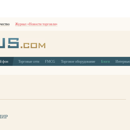
чество
Журнал «Новости торговли»
й фон
Торговые сети
FMCG
Торговое оборудование
Блоги
Интервь
МИР