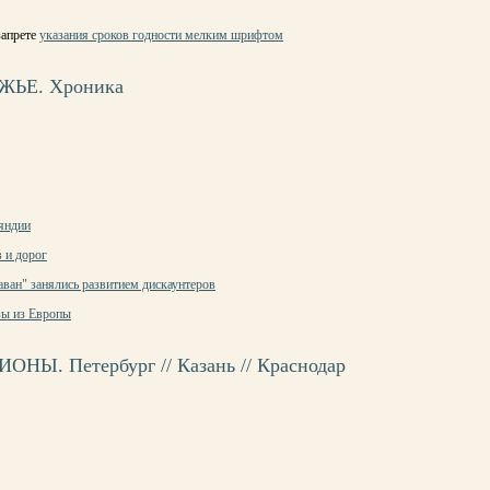
запрете
указания сроков годности мелким шрифтом
ЖЬЕ. Хроника
ляндии
 и дорог
аван" занялись развитием дискаунтеров
зы из Европы
НЫ. Петербург // Казань // Краснодар