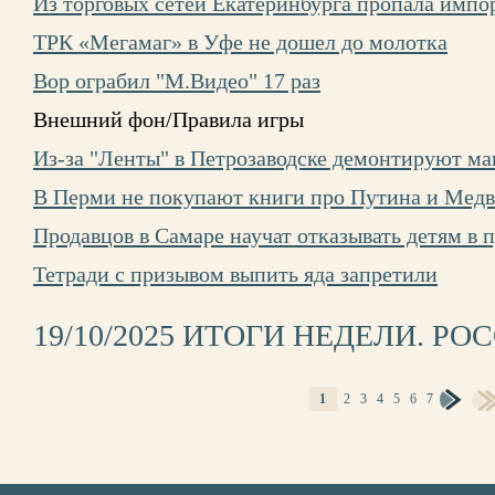
Из торговых сетей Екатеринбурга пропала импо
ТРК «Мегамаг» в Уфе не дошел до молотка
Вор ограбил "М.Видео" 17 раз
Внешний фон/Правила игры
Из-за "Ленты" в Петрозаводске демонтируют ма
В Перми не покупают книги про Путина и Медв
Продавцов в Самаре научат отказывать детям в 
Тетради с призывом выпить яда запретили
19/10/2025 ИТОГИ НЕДЕЛИ. РО
1
2
3
4
5
6
7
СТРАНИЦЫ