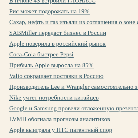
В iPhone 4S встроили ГЛОНАСС
Рис может подорожать на 19%
Сахар, нефть и газ изъяли из соглашения о зон
SABMiller передаст бизнес в России
Apple поверила в российский рынок
Coca-Cola быстрее Pepsi
Прибыль Apple выросла на 85%
Valio сокращает поставки в Россию
Производитель Lee и Wrangler самостоятельно 
Nike учтет потребности китайцев
Google и Samsung провели отложенную презен
LVMH обогнала прогнозы аналитиков
Apple выиграла у HTC патентный спор