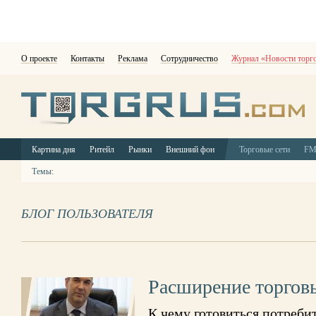
О проекте
Контакты
Реклама
Сотрудничество
Журнал «Новости торг
Картина дня
Ритейл
Рынки
Внешний фон
Торговые сети
F
Темы:
БЛОГ ПОЛЬЗОВАТЕЛЯ
Расширение торгов
К чему готовиться потреби