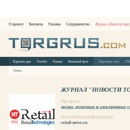
О проекте
Контакты
Реклама
Сотрудничество
Журнал «Новости торг
Картина дня
Ритейл
Рынки
Внешний фон
Торговые сети
F
Темы:
ЖУРНАЛ "НОВОСТИ Т
Профиль:
медиа, печатные и электронные 
Контактная информация:
retail-news.ru