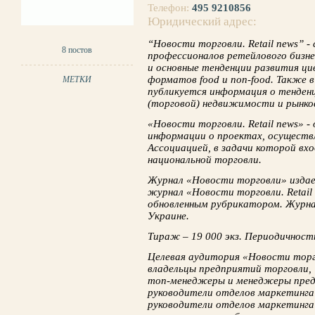
Телефон:
495
9210856
Юридический адрес:
“Новости торговли. Retail news” -
8 постов
профессионалов ретейлового бизн
и основные тенденции развития ци
форматов food и non-food. Также в
МЕТКИ
публикуется информация о тенден
(торговой) недвижимости и рынк
«Новости торговли. Retail news» - 
информации о проектах, осуществ
Ассоциацией, в задачи которой вх
национальной торговли.
Журнал «Новости торговли» издает
журнал «Новости торговли. Retail 
обновленным рубрикатором. Журна
Украине.
Тираж – 19 000 экз. Периодичность
Целевая аудитория «Новости торго
владельцы предприятий торговли,
топ-менеджеры и менеджеры пред
руководители отделов маркетинга
руководители отделов маркетинга