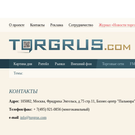
О проекте
Контакты
Реклама
Сотрудничество
Журнал «Новости торг
Картина дня
Ритейл
Рынки
Внешний фон
Торговые сети
F
Темы:
КОНТАКТЫ
Адрес
: 105082, Москва, Фридриха Энгельса, д.75 стр.11, Бизнес-центр "Пальмира
Телефон
/
факс
: + 7(495) 921-0856 (многоканальный)
e-mail
:
info@torgrus.com