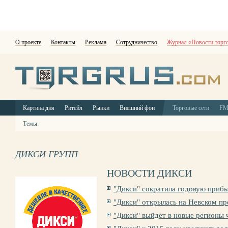
О проекте
Контакты
Реклама
Сотрудничество
Журнал «Новости торг
Картина дня
Ритейл
Рынки
Внешний фон
Торговые сети
F
Темы:
ДИКСИ ГРУПП
НОВОСТИ ДИКСИ
"Дикси" сократила годовую прибы
"Дикси" открылась на Невском пр
"Дикси" выйдет в новые регионы 