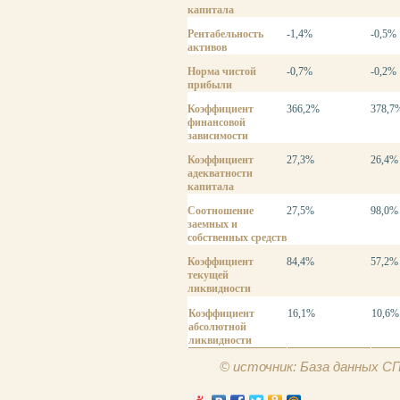
капитала
Рентабельность
-1,4%
-0,5%
активов
Норма чистой
-0,7%
-0,2%
прибыли
Коэффициент
366,2%
378,7
финансовой
зависимости
Коэффициент
27,3%
26,4%
адекватности
капитала
Соотношение
27,5%
98,0%
заемных и
собственных средств
Коэффициент
84,4%
57,2%
текущей
ликвидности
Коэффициент
16,1%
10,6%
абсолютной
ликвидности
© источник: База данных 