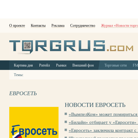
О проекте
Контакты
Реклама
Сотрудничество
Журнал «Новости торг
Картина дня
Ритейл
Рынки
Внешний фон
Торговые сети
F
Темы:
ЕВРОСЕТЬ
НОВОСТИ ЕВРОСЕТЬ
«ВымпелКом» может помириться 
«Билайн» отбирает у «Евросети» 
«Евросеть» заключила контракт 