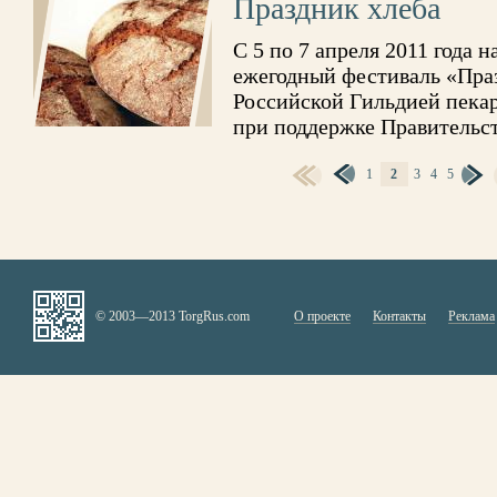
Праздник хлеба
С 5 по 7 апреля 2011 года 
ежегодный фестиваль «Пра
Российской Гильдией пека
при поддержке Правительс
1
2
3
4
5
СТРАНИЦЫ
© 2003—2013 TorgRus.com
О проекте
Контакты
Реклама