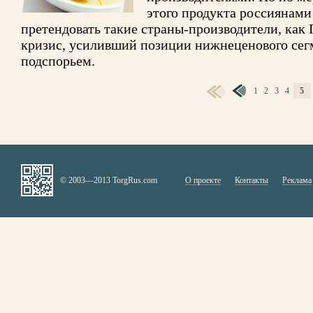
этого продукта россиянами
претендовать такие страны-производители, как 
кризис, усиливший позиции нижнеценового сегм
подспорьем.
1
2
3
4
5
СТРАНИЦЫ
© 2003—2013 TorgRus.com
О проекте
Контакты
Реклама