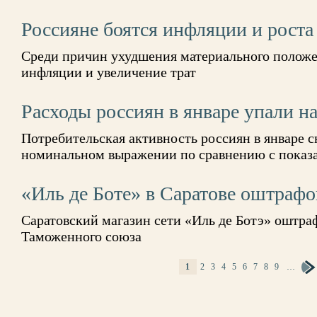
Россияне боятся инфляции и роста
Среди причин ухудшения материального положе
инфляции и увеличение трат
Расходы россиян в январе упали н
Потребительская активность россиян в январе с
номинальном выражении по сравнению с показат
«Иль де Боте» в Саратове оштрафо
Саратовский магазин сети «Иль де Ботэ» оштра
Таможенного союза
1
2
3
4
5
6
7
8
9
…
СТРАНИЦЫ