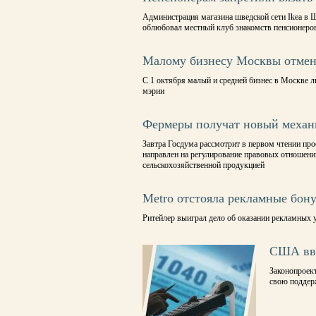
Администрация магазина шведской сети Ikea в Ш
облюбовал местный клуб знакомств пенсионеро
Малому бизнесу Москвы отмен
С 1 октября малый и средней бизнес в Москве л
мэрии
Фермеры получат новый механ
Завтра Госдума рассмотрит в первом чтении пр
направлен на регулирование правовых отношений
сельскохозяйственной продукцией
Metro отстояла рекламные бон
Ритейлер выиграл дело об оказании рекламных 
США вве
Законопроект
свою поддер