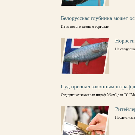
Белорусская глубинка может ос
Из-за нового закона о торговле
Норвеги
На следующе
Суд признал законным штраф 
Суд признал законным штраф УФАС для ТС "Моне
Ритейлер
После отказа