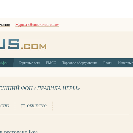
чество
Журнал «Новости торговли»
й фон
Торговые сети
FMCG
Торговое оборудование
Блоги
Интервь
НЕШНИЙ ФОН / ПРАВИЛА ИГРЫ»
ЬСТВО
ОБЩЕСТВО
в ресторане Ikea