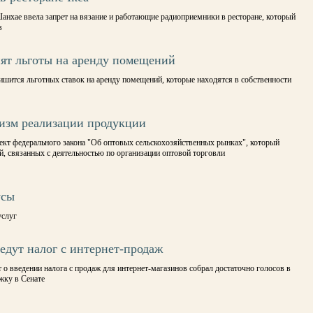
анхае ввела запрет на вязание и работающие радиоприемники в ресторане, который
в
ят льготы на аренду помещений
ишится льготных ставок на аренду помещений, которые находятся в собственности
изм реализации продукции
оект федерального закона "Об оптовых сельскохозяйственных рынках", который
, связанных с деятельностью по организации оптовой торговли
усы
услуг
дут налог с интернет-продаж
 о введении налога с продаж для интернет-магазинов собрал достаточно голосов в
жку в Сенате