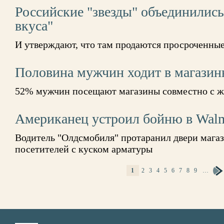
Российские "звезды" объединились
вкуса"
И утверждают, что там продаются просроченны
Половина мужчин ходит в магазин
52% мужчин посещают магазины совместно с 
Американец устроил бойню в Walm
Водитель "Олдсмобиля" протаранил двери магаз
посетителей с куском арматуры
1
2
3
4
5
6
7
8
9
…
СТРАНИЦЫ