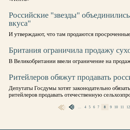
Российские "звезды" объединились
вкуса"
И утверждают, что там продаются просроченны
Британия ограничила продажу сух
В Великобритании ввели ограничение на продаж
Ритейлеров обяжут продавать росс
Депутаты Госдумы хотят законодательно обязат
ритейлеров продавать отечественную сельхозп
…
4
5
6
7
8
9
10
11
1
СТРАНИЦЫ