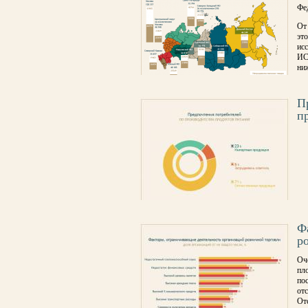
Фе
От
эт
ис
ИС
ниж
П
п
Ф
р
Оч
пло
по
от
От