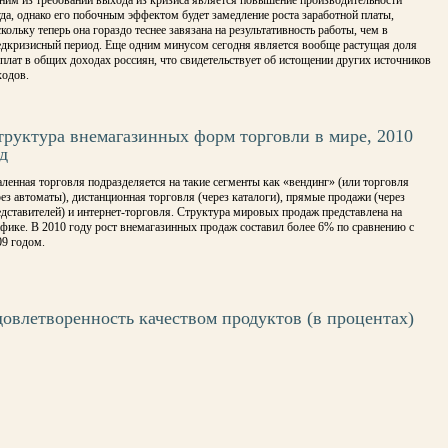
ним из требований выхода из кризиса является повышение производительности
уда, однако его побочным эффектом будет замедление роста заработной платы,
кольку теперь она гораздо теснее завязана на результативность работы, чем в
едкризисный период. Еще одним минусом сегодня является вообще растущая доля
рплат в общих доходах россиян, что свидетельствует об истощении других источников
ходов.
труктура внемагазинных форм торговли в мире, 2010
д
аленная торговля подразделяется на такие сегменты как «вендинг» (или торговля
ез автоматы), дистанционная торговля (через каталоги), прямые продажи (через
едставителей) и интернет-торговля. Структура мировых продаж представлена на
афике. В 2010 году рост внемагазинных продаж составил более 6% по сравнению с
09 годом.
довлетворенность качеством продуктов (в процентах)