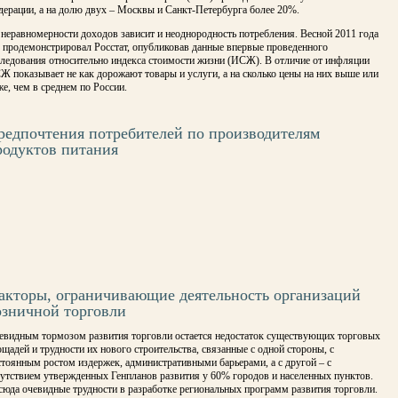
дерации, а на долю двух – Москвы и Санкт-Петербурга более 20%.
 неравномерности доходов зависит и неоднородность потребления. Весной 2011 года
о продемонстрировал Росстат, опубликовав данные впервые проведенного
следования относительно индекса стоимости жизни (ИСЖ). В отличие от инфляции
Ж показывает не как дорожают товары и услуги, а на сколько цены на них выше или
е, чем в среднем по России.
редпочтения потребителей по производителям
родуктов питания
акторы, ограничивающие деятельность организаций
озничной торговли
евидным тормозом развития торговли остается недостаток существующих торговых
щадей и трудности их нового строительства, связанные с одной стороны, с
стоянным ростом издержек, административными барьерами, а с другой – с
сутствием утвержденных Генпланов развития у 60% городов и населенных пунктов.
сюда очевидные трудности в разработке региональных программ развития торговли.