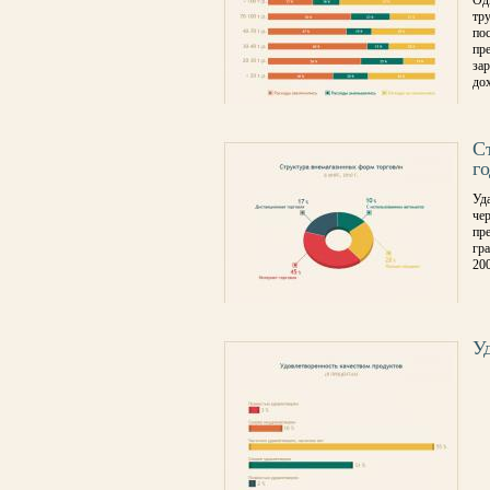
Од
тр
пос
пр
за
до
С
го
Уд
чер
пр
гр
20
У