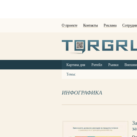
О проекте
Контакты
Реклама
Сотрудни
Картина дня
Ритейл
Рынки
Внешни
Темы:
ИНФОГРАФИКА
З
з