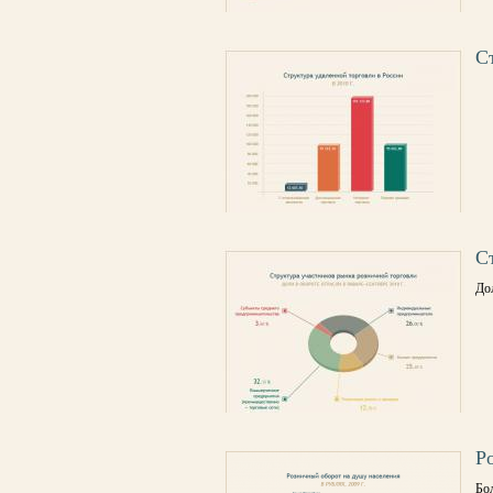
С
С
Дол
Р
Бо