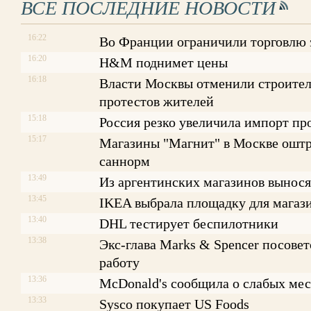
ВСЕ ПОСЛЕДНИЕ НОВОСТИ
16:22
Во Франции ограничили торговлю
16:20
H&M поднимет цены
16:18
Власти Москвы отменили строитель
протестов жителей
15:18
Россия резко увеличила импорт пр
15:17
Магазины "Магнит" в Москве оштр
саннорм
13:49
Из аргентинских магазинов вынося
13:45
IKEA выбрала площадку для магаз
13:40
DHL тестирует беспилотники
13:38
Экс-глава Marks & Spencer посове
работу
13:36
McDonald's сообщила о слабых ме
13:33
Sysco покупает US Foods