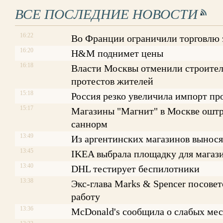
ВСЕ ПОСЛЕДНИЕ НОВОСТИ
16:22
Во Франции ограничили торговлю
16:20
H&M поднимет цены
16:18
Власти Москвы отменили строитель
протестов жителей
15:18
Россия резко увеличила импорт пр
15:17
Магазины "Магнит" в Москве оштр
саннорм
13:49
Из аргентинских магазинов вынося
13:45
IKEA выбрала площадку для магаз
13:40
DHL тестирует беспилотники
13:38
Экс-глава Marks & Spencer посове
работу
13:36
McDonald's сообщила о слабых ме