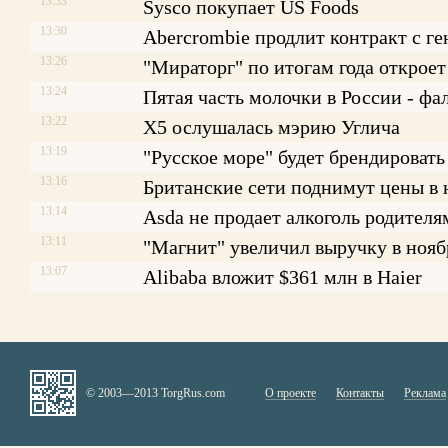
13:33
Sysco покупает US Foods
13:30
Abercrombie продлит контракт с г
13:26
"Мираторг" по итогам года откроет
13:24
Пятая часть молочки в России - фа
13:22
X5 ослушалась мэрию Углича
13:19
"Русское море" будет брендировать
13:16
Британские сети поднимут цены в
13:14
Asda не продает алкоголь родителя
13:11
"Магнит" увеличил выручку в нояб
13:07
Alibaba вложит $361 млн в Haier
© 2003—2013 TorgRus.com
О проекте
Контакты
Реклама