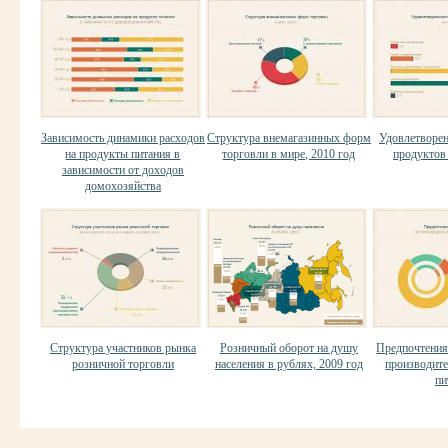
Зависимость динамики расходов
Структура внемагазинных форм
Удовлетворен
на продукты питания в
торговли в мире, 2010 год
продуктов 
зависимости от доходов
домохозяйства
Структура участников рынка
Розничный оборот на душу
Предпочтения
розничной торговли
населения в рублях, 2009 год
производит
пи