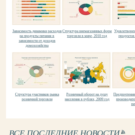
Зависимость динамики расходов
Структура внемагазинных форм
Удовлетворен
на продукты питания в
торговли в мире, 2010 год
продуктов 
зависимости от доходов
домохозяйства
Структура участников рынка
Розничный оборот на душу
Предпочтения
розничной торговли
населения в рублях, 2009 год
производит
пи
ВСЕ ПОСЛЕДНИЕ НОВОСТИ