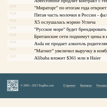
Abercrombie продлит контракт с г
13:26
"Мираторг" по итогам года откроет
13:24
Пятая часть молочки в России - фа
13:22
X5 ослушалась мэрию Углича
13:19
"Русское море" будет брендировать
13:16
Британские сети поднимут цены в
13:14
Asda не продает алкоголь родителя
13:11
"Магнит" увеличил выручку в нояб
13:07
Alibaba вложит $361 млн в Haier
© 2003—2013 TorgRus.com
О проекте
Контакты
Реклама