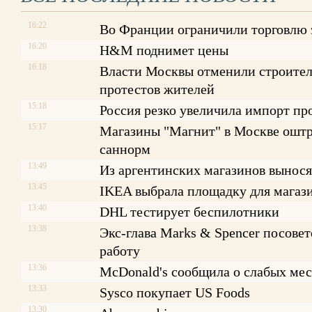
16:22
Во Франции ограничили торговлю
16:20
H&M поднимет цены
16:18
Власти Москвы отменили строитель
протестов жителей
15:18
Россия резко увеличила импорт пр
15:17
Магазины "Магнит" в Москве оштр
саннорм
13:49
Из аргентинских магазинов вынося
13:45
IKEA выбрала площадку для магаз
13:40
DHL тестирует беспилотники
13:38
Экс-глава Marks & Spencer посове
работу
13:36
McDonald's сообщила о слабых ме
13:33
Sysco покупает US Foods
13:30