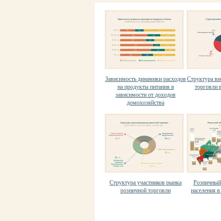
Зависимость динамики расходов
Структура в
на продукты питания в
торговли в
зависимости от доходов
домохозяйства
Структура участников рынка
Розничный
розничной торговли
населения в