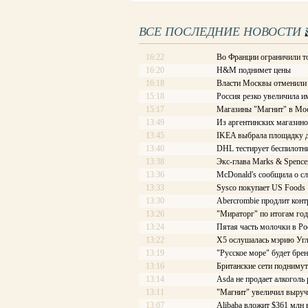
ВСЕ ПОСЛЕДНИЕ НОВОСТИ
16:22
Во Франции ограничили т
16:20
H&M поднимет цены
16:18
Власти Москвы отменили с
15:18
Россия резко увеличила и
15:17
Магазины "Магнит" в Мос
13:49
Из аргентинских магазино
13:45
IKEA выбрала площадку д
13:40
DHL тестирует беспилотн
13:38
Экс-глава Marks & Spence
13:36
McDonald's сообщила о с
13:33
Sysco покупает US Foods
13:30
Abercrombie продлит конт
13:26
"Мираторг" по итогам год
13:24
Пятая часть молочки в Ро
13:22
X5 ослушалась мэрию Уг
13:19
"Русское море" будет бре
13:16
Британские сети подниму
13:14
Asda не продает алкоголь
13:11
"Магнит" увеличил выруч
13:07
Alibaba вложит $361 млн 