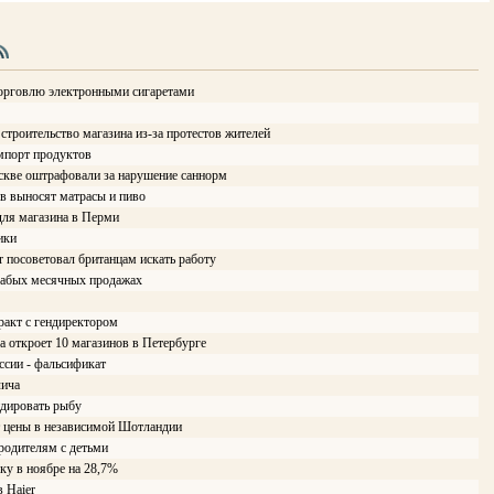
орговлю электронными сигаретами
троительство магазина из-за протестов жителей
мпорт продуктов
кве оштрафовали за нарушение саннорм
в выносят матрасы и пиво
ля магазина в Перми
ики
r посоветовал британцам искать работу
лабых месячных продажах
ракт с гендиректором
а откроет 10 магазинов в Петербурге
ссии - фальсификат
лича
ндировать рыбу
т цены в независимой Шотландии
 родителям с детьми
ку в ноябре на 28,7%
в Haier