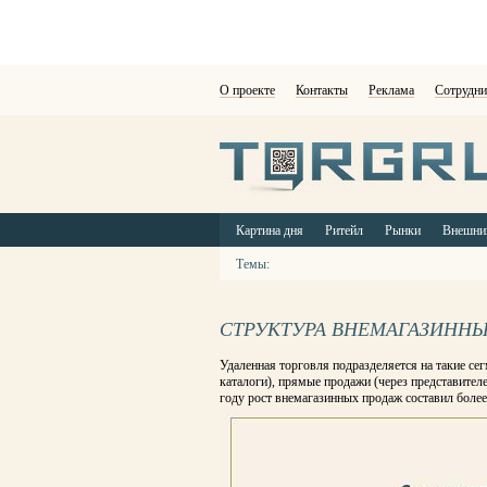
О проекте
Контакты
Реклама
Сотрудни
Картина дня
Ритейл
Рынки
Внешни
Темы:
СТРУКТУРА ВНЕМАГАЗИННЫХ
Удаленная торговля подразделяется на такие сег
каталоги), прямые продажи (через представител
году рост внемагазинных продаж составил более