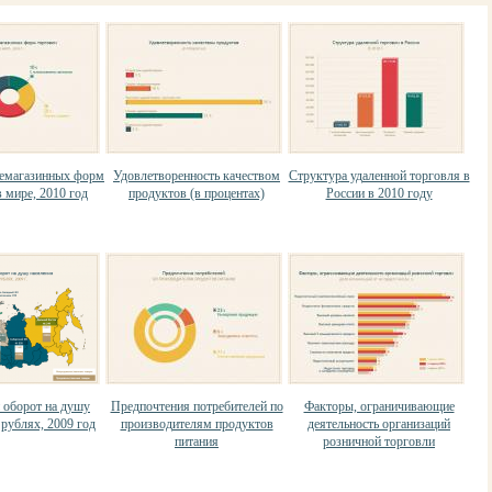
немагазинных форм
Удовлетворенность качеством
Структура удаленной торговля в
 мире, 2010 год
продуктов (в процентах)
России в 2010 году
 оборот на душу
Предпочтения потребителей по
Факторы, ограничивающие
 рублях, 2009 год
производителям продуктов
деятельность организаций
питания
розничной торговли