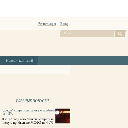
Регистрация
Вход
ю
Новости компаний
ГЛАВНЫЕ НОВОСТИ
"Дикси" сократила годовую прибыль
на 4,5%
В 2012 году сеть "Дикси" сократила
чистую прибыль по МСФО на 4,5%