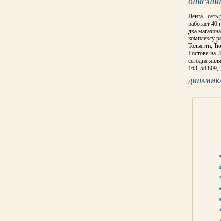
ОПИСАНИ
Лента - сеть
работает 40 
два магазин
комплексу ра
Тольятти, Тю
Ростове-на-
сегодня явля
163, 58 809, 
ДИНАМИКА