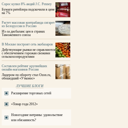
Сорос купил 8% акций J.C. Penney
Бумаги ритейлера подскочили в цене
на 7%
Растет массовая контрабанда сигарет
из Белоруссии в Россию
Из-за дисбаланс цен в странах
Таможенного союза
В Москве построят сеть экобазаров
Действующие рынки не справляются
с обеспечением горожан свежими
сельскохозпродуктами
Составлен рейтинг крупнейших
онлайн-магазинов России
Лидером по обороту стал Ozon.ru,
обошедший «Утконос»
ЛУЧШИЕ БЛОГИ
Расширение торговых сетей
«Товар года 2012»
Новогодние витрины: удовольствие
или обязанность?