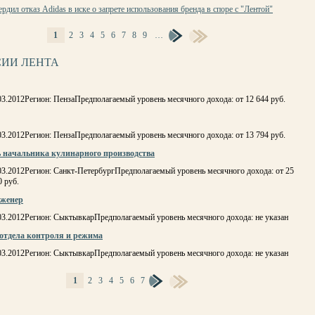
рдил отказ Adidas в иске о запрете использования бренда в споре с "Лентой"
1
2
3
4
5
6
7
8
9
…
Ы
ИИ ЛЕНТА
03.2012Регион: ПензаПредполагаемый уровень месячного дохода: от 12 644 руб.
03.2012Регион: ПензаПредполагаемый уровень месячного дохода: от 13 794 руб.
ь начальника кулинарного производства
03.2012Регион: Санкт-ПетербургПредполагаемый уровень месячного дохода: от 25
0 руб.
женер
.03.2012Регион: СыктывкарПредполагаемый уровень месячного дохода: не указан
отдела контроля и режима
.03.2012Регион: СыктывкарПредполагаемый уровень месячного дохода: не указан
1
2
3
4
5
6
7
Ы