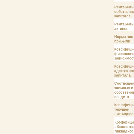
Рентабель
собственн
капитала
Рентабель
активов
Норма чис
прибыли
Коэффици
финансов
зависимос
Коэффици
адекватно
капитала
Соотноше
заемных и
собственн
средств
Коэффици
текущей
ликвиднос
Коэффици
абсолютн
ликвиднос