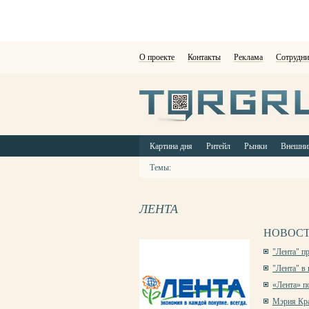
О проекте
Контакты
Реклама
Сотрудни
Картина дня
Ритейл
Рынки
Внешни
Темы:
ЛЕНТА
НОВОСТ
"Лента" п
"Лента" в
«Лента» п
Мэрия Кра