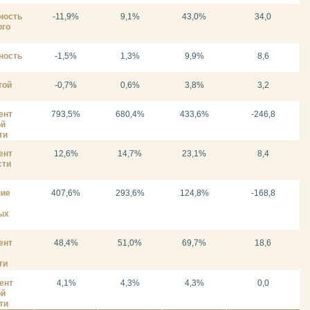
ность
-11,9%
9,1%
43,0%
34,0
ого
ность
-1,5%
1,3%
9,9%
8,6
той
-0,7%
0,6%
3,8%
3,2
ент
793,5%
680,4%
433,6%
-246,8
ой
ти
ент
12,6%
14,7%
23,1%
8,4
сти
ние
407,6%
293,6%
124,8%
-168,8
ых
ент
48,4%
51,0%
69,7%
18,6
ти
ент
4,1%
4,3%
4,3%
0,0
ой
ти