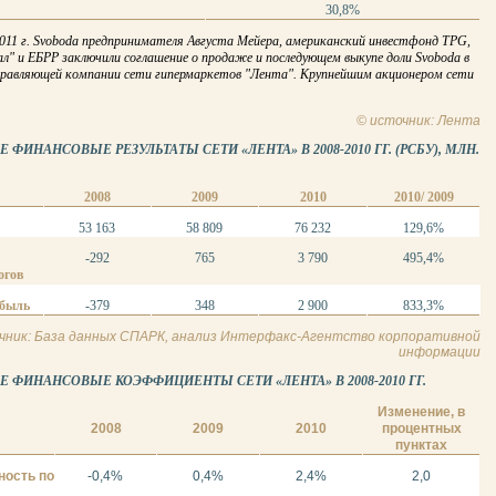
30,8%
2011 г. Svoboda предпринимателя Августа Мейера, американский инвестфонд TPG,
л" и ЕБРР заключили соглашение о продаже и последующем выкупе доли Svoboda в
 управляющей компании сети гипермаркетов "Лента". Крупнейшим акционером сети
© источник: Лента
ФИНАНСОВЫЕ РЕЗУЛЬТАТЫ СЕТИ «ЛЕНТА» В 2008-2010 ГГ. (РСБУ), МЛН.
2008
2009
2010
2010/ 2009
53 163
58 809
76 232
129,6%
-292
765
3 790
495,4%
огов
ибыль
-379
348
2 900
833,3%
чник: База данных СПАРК, анализ Интерфакс-Агентство корпоративной
информации
 ФИНАНСОВЫЕ КОЭФФИЦИЕНТЫ СЕТИ «ЛЕНТА» В 2008-2010 ГГ.
Изменение, в
2008
2009
2010
процентных
пунктах
ность по
-0,4%
0,4%
2,4%
2,0