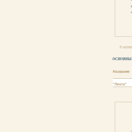
© исто
ОСНОВНЫЕ 
Название
"Лента"