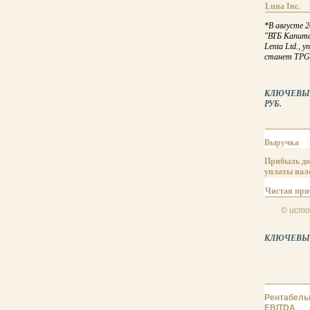
Luna Inc.
*В августе 
"ВТБ Капита
Lenta Ltd.,
станет TPG
КЛЮЧЕВЫЕ 
РУБ.
Выручка
Прибыль до
уплаты нал
Чистая пр
© исто
КЛЮЧЕВЫЕ
Рентабель
EBITDA