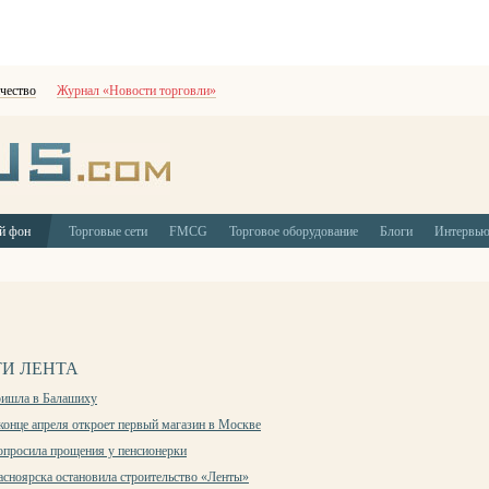
чество
Журнал «Новости торговли»
й фон
Торговые сети
FMCG
Торговое оборудование
Блоги
Интервь
И ЛЕНТА
ришла в Балашиху
 конце апреля откроет первый магазин в Москве
опросила прощения у пенсионерки
сноярска остановила строительство «Ленты»