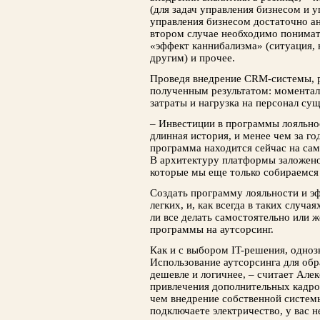
(для задач управления бизнесом и у
управления бизнесом достаточно ан
втором случае необходимо понимать,
«эффект каннибализма» (ситуация, 
другим) и прочее.
Проведя внедрение CRM-системы, 
полученным результатом: моментал
затраты и нагрузка на персонал су
– Инвестиции в программы лояльнос
длинная история, и менее чем за г
программа находится сейчас на сам
В архитектуру платформы заложен
которые мы еще только собираемся 
Создать программу лояльности и эф
легких, и, как всегда в таких случа
ли все делать самостоятельно или 
программы на аутсорсинг.
Как и с выбором IT-решения, однозн
Использование аутсорсинга для об
дешевле и логичнее, – считает Алек
привлечения дополнительных кадро
чем внедрение собственной систем
подключаете электричество, у вас н