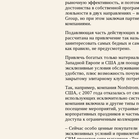
рыночную эффективность, и поэто
достоинства в собственной програ
лояльности в двух направлениях – в
Group, но при этом заключая партн
компаниями.
Подавляющая часть действующих в
рассчитана на привлечение так наз
заинтересовать самых бедных и сам
как правило, не предусмотрено.
Привлечь богатых только материал
Западной Европе и США для поощр
эксклюзивные условия обслуживани
удобство, плюс возможность почув
закрытому элитарному клубу потре
Так, например, компания Nordstrom,
США, с 2007 года отказалась от св
использующих исключительно систе
компания включила и другие типы п
посещение мероприятий, устраива
корпоративных праздников и частны
доступа к ограниченным коллекция
– Сейчас особо ценные покупатели
эксклюзивных условий и привилегий
CRM-проектов сети магазинов «Тех