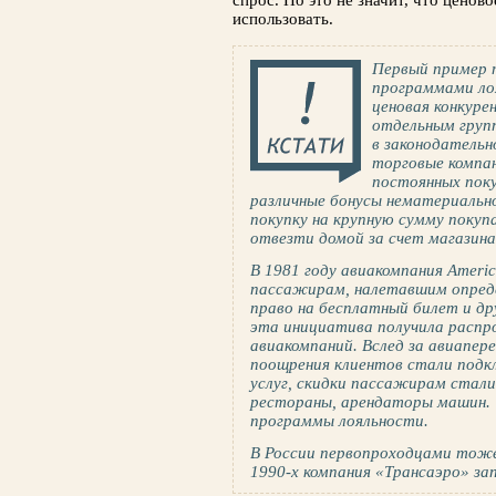
спрос. Но это не значит, что ценов
использовать.
Первый пример 
программами лоя
ценовая конкуре
отдельным груп
в законодательн
торговые компа
постоянных пок
различные бонусы нематериально
покупку на крупную сумму покуп
отвезти домой за счет магазина
В 1981 году авиакомпания Americ
пассажирам, налетавшим опреде
право на бесплатный билет и др
эта инициатива получила распр
авиакомпаний. Вслед за авиапер
поощрения клиентов стали подк
услуг, скидки пассажирам стал
рестораны, арендаторы машин. Т
программы лояльности.
В России первопроходцами тоже
1990-х компания «Трансаэро» за