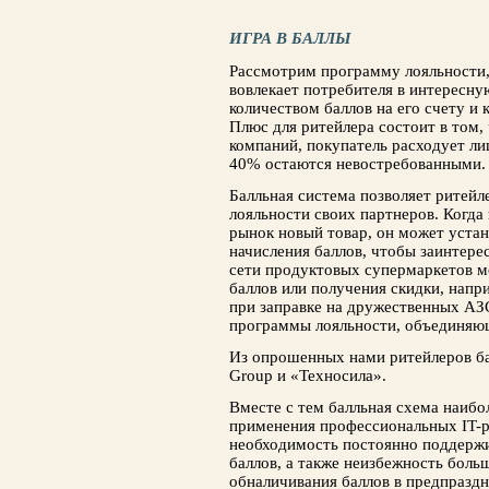
ИГРА В БАЛЛЫ
Рассмотрим программу лояльности, 
вовлекает потребителя в интересную
количеством баллов на его счету и
Плюс для ритейлера состоит в том,
компаний, покупатель расходует ли
40% остаются невостребованными.
Балльная система позволяет ритей
лояльности своих партнеров. Когда
рынок новый товар, он может устан
начисления баллов, чтобы заинтере
сети продуктовых супермаркетов м
баллов или получения скидки, напр
при заправке на дружественных АЗ
программы лояльности, объединяющ
Из опрошенных нами ритейлеров ба
Group и «Техносила».
Вместе с тем балльная схема наибо
применения профессиональных IT-р
необходимость постоянно поддержи
баллов, а также неизбежность боль
обналичивания баллов в предпразд