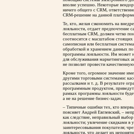
вполне успешно. Некоторые вендор
ничего общего с CRM, ответственно
CRM-решение на данной платформе
Те, кто, желая сэкономить на внед
лояльности, отдает предпочтение 
бесплатным CRM, должен четко пон
соотносится с масштабом стоящих 
самописная или бесплатная система
обработкой и хранением данных по 
программы лояльности. Им может н
для обслуживания маркетинговых а
не позволит провести качественную
Кроме того, огромное значение им
другими торговыми системами: ка
рассылками и т. д. В результате о
программным продуктом, приведут 
рамках программы лояльности будет
а не на решение бизнес-задач.
– Типичные ошибки тех, кто впервы
поясняет Андрей Евглевский, – неп
как следствие, неправильный выбор
лояльности; увлечение скидками в
заинтересовывания покупателя; чр
лояльности, что делает их непонят