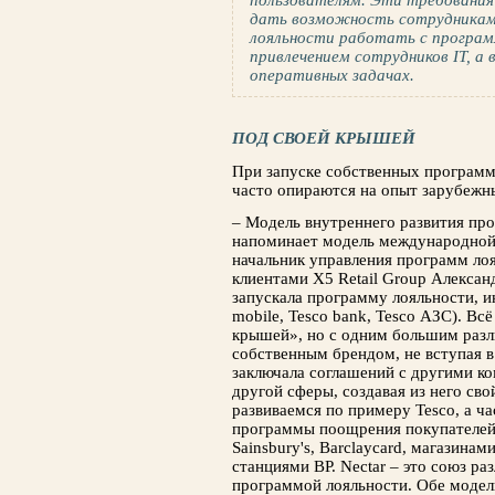
пользователям. Эти требования
дать возможность сотрудникам
лояльности работать с програм
привлечением сотрудников IT, а в
оперативных задачах.
ПОД СВОЕЙ КРЫШЕЙ
При запуске собственных программ
часто опираются на опыт зарубежны
– Модель внутреннего развития про
напоминает модель международной 
начальник управления программ ло
клиентами X5 Retail Group Александ
запускала программу лояльности, и
mobile, Tesco bank, Tesco АЗС). Всё
крышей», но с одним большим разли
собственным брендом, не вступая в 
заключала соглашений с другими ко
другой сферы, создавая из него св
развиваемся по примеру Tesco, а ча
программы поощрения покупателей
Sainsbury's, Barclaycard, магазин
станциями BP. Nectar – это союз р
программой лояльности. Обе модели