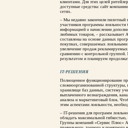
клиентами. Для этих целей ритейле
доступные средства: сайт компании,
сетях.
– Мы недавно закончили пилотный п
участников программы лояльности
информацией о начислении дополни
любимых товаров, – рассказывает 
составлены на основе данных прогр
покупках, совершаемых лояльными 
увеличение продаж рекламируемых 
сравнению с контрольной группой.
результатом и планируем продолжат
IT-РЕШЕНИЯ
Полноценное функционирование пр
сложноорганизованной структуры, к
хранилище баз данных, систему уч
выплаченного вознаграждения, кана
анализа и маркетинговый блок. Чт
этим аспектами лояльности, необхо
– IT-решения для программ лояльн
обладать максимальной гибкостью,
Группы компаний «Сервис Плюс» Ан
правильного, точного и понятного