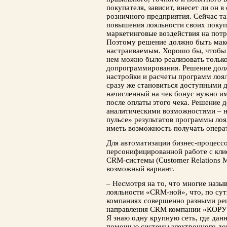
покупателя, зависит, внесет ли он 
розничного предприятия. Сейчас та
повышения лояльности своих покупа
маркетинговые воздействия на потр
Поэтому решение должно быть мак
настраиваемым. Хорошо бы, чтобы
нем можно было реализовать тольк
допрограммирования. Решение долж
настройки и расчеты программ лоя
сразу же становиться доступными д
начисленный на чек бонус нужно им
после оплаты этого чека. Решение
аналитическими возможностями – н
пульсе» результатов программы лоя
иметь возможность получать операт
Для автоматизации бизнес-процессо
персонифицированной работе с клие
СRМ-системы (Customer Relations M
возможный вариант.
– Несмотря на то, что многие наз
лояльности «CRM-ной», что, по сут
компаниях совершенно разными реш
направления CRM компании «КОРУС
Я знаю одну крупную сеть, где данн
помощью системы электронного д