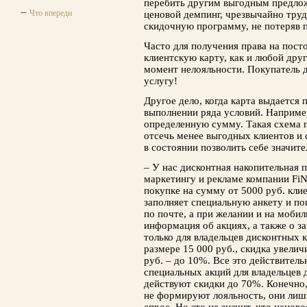
перебить другим выгодным предло
Что впереди
ценовой демпинг, чрезвычайно труд
скидочную программу, не потеряв п
Часто для получения права на пост
клиентскую карту, как и любой друг
момент нелояльности. Покупатель д
услугу!
Другое дело, когда карта выдается 
выполнении ряда условий. Наприме
определенную сумму. Такая схема п
отсечь менее выгодных клиентов и 
в состоянии позволить себе значите
– У нас дисконтная накопительная 
маркетингу и рекламе компании Fi
покупке на сумму от 5000 руб. кли
заполняет специальную анкету и по
по почте, а при желании и на моби
информация об акциях, а также о 
только для владельцев дисконтных 
размере 15 000 руб., скидка увелич
руб. – до 10%. Все это действитель
специальных акций для владельцев
действуют скидки до 70%. Конечно,
не формируют лояльность, они лиш