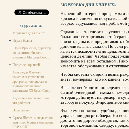
МОРКОВКА ДЛЯ КЛИЕНТА
Нынешний интерес к программам ло
кризиса и снижения покупательной
всерьез задумались над проблемой 
СОДЕРЖАНИЕ
Однако как это сделать в условиях, 
Морковка для клиента
большинстве торговых сетей сравн
Игра в баллы
снизить цены или предоставлять об
дополнительные скидки. Но если 
Юрий Вронский, директор
является исключительно цена, комп
по развитию бизнеса
ценовой демпинг. Чтобы поддержива
компании Manzana Group
экономить на всем остальном. Рано
Под своей крышей
качества обслуживания и отпугивае
Александр Иванов,
Чтобы система скидок и вознаграж
начальник управления
знать, во-первых, кто их клиент, в
программ лояльности и
взаимоотношений с
Вначале необходимо определиться 
клиентами X5 Retail Group
Самый очевидный – схема с немедл
которая действует, например, в су
Адресный маркетинг: как
за любую покупку 3-процентное сн
это работает
IT-решения
Эта схема понятна и удобна для по
управлении для ритейлера. Но есть
Артем Шерех, менеджер по
достаточно дорого обходятся, так к
развитию бизнеса компании
торговой компании. Скидку, предл
SAP в СНГ