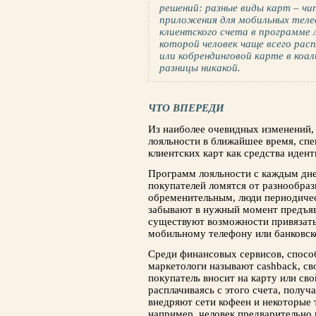
решений: разные виды карт – чи
приложения для мобильных тел
клиентского счета в программе 
которой человек чаще всего расп
или кобрендинговой карте в коа
разницы никакой.
ЧТО ВПЕРЕДИ
Из наиболее очевидных изменений
лояльности в ближайшее время, сп
клиентских карт как средства иден
Программ лояльности с каждым дне
покупателей ломятся от разнообраз
обременительным, люди периодичес
забывают в нужный момент предъяв
существуют возможности привязать
мобильному телефону или банковск
Среди финансовых сервисов, спосо
маркетологи называют cashback, св
покупатель вносит на карту или сво
расплачиваясь с этого счета, получ
внедряют сети кофеен и некоторые 
например, человек предварительно 