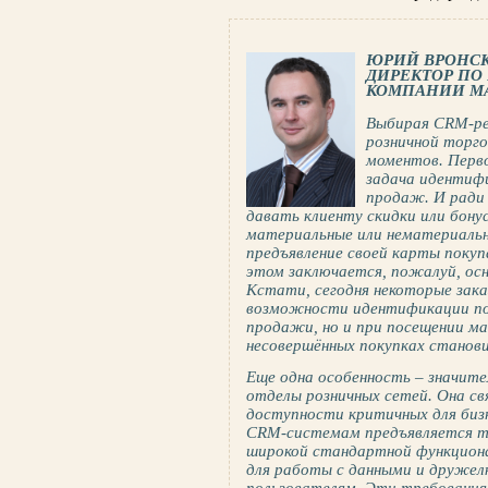
ЮРИЙ ВРОНС
ДИРЕКТОР ПО
КОМПАНИИ MA
Выбирая CRM-ре
розничной торго
моментов. Перво
задача идентиф
продаж. И ради
давать клиенту скидки или бону
материальные или нематериальны
предъявление своей карты покуп
этом заключается, пожалуй, осн
Кстати, сегодня некоторые зак
возможности идентификации по
продажи, но и при посещении ма
несовершённых покупках станов
Еще одна особенность – значите
отделы розничных сетей. Она св
доступности критичных для бизн
CRM-системам предъявляется т
широкой стандартной функцион
для работы с данными и друже