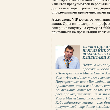
клиентов предусмотрен персональн
доставка товара. Кроме того, держ
определенными преимуществами пр
А для своих VIP-клиентов компани
акции. Одна из последних – профес
совершил покупку на сумму от 600
приглашают на презентации коллек
АЛЕКСАНДР И
НАЧАЛЬНИК У
ЛОЯЛЬНОСТИ
КЛИЕНТАМИ X5
Недавно мы зап
продукт – кобре
«Перекресток – MasterCard – А
Visa – Альфа-Банк» также явля
Перекресток» или «Волшебная к
привилегии, что и владельцы ка
Альфа-Банк начисляет баллы за 
ресторанах, аптеках и т. п. по
Visa и MasterCard) из расчета 1 
Кобрендинговая карта – это до
покупателей, еще более выгодны