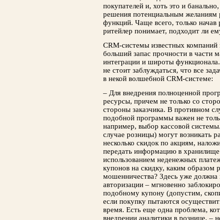
покупателей и, хоть это и банально
решения потенциальным желаниям р
функций. Чаще всего, только начав
ритейлер понимает, подходит ли ем
СRM-системы известных компаний в
больший запас прочности в части 
интеграции и широты функционала
не стоит заблуждаться, что все зад
в некой волшебной CRM-системе:
– Для внедрения полноценной прог
ресурсы, причем не только со стор
стороны заказчика. В противном сл
подобной программы важен не толь
например, выбор кассовой системы. 
случае розницы) могут возникать р
несколько скидок по акциям, налож
передать информацию в хранилище и
использованием неденежных плате
купонов на скидку, каким образом
мошенничества? Здесь уже должна 
авторизации – мгновенно заблокир
подобному купону (допустим, скоп
если покупку пытаются осуществить
время. Есть еще одна проблема, ко
внедрении аналитики в рознице, – 