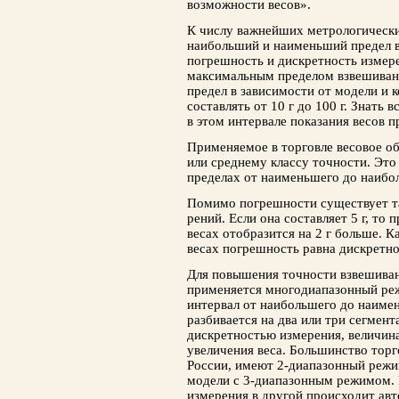
возможности весов».
К числу важнейших метрологически
наибольший и наименьший предел в
погрешность и дискретность измер
максимальным пределом взвешивания
предел в зависимости от модели и
составлять от 10 г до 100 г. Знать 
в этом интервале показания весов 
Применяемое в торговле весовое о
или среднему классу точности. Это 
пределах от наи­меньшего до наибо
Помимо погрешности существует та
рений. Если она составляет 5 г, то 
весах отобразится на 2 г больше. 
весах погреш­ность равна дискретно
Для повышения точности взвеши­ва
применяется многодиапазонный реж
интервал от наибольшего до наиме
разбивается на два или три сегмен
дискретностью измерения, величина
увеличения веса. Большинство торг
России, имеют 2-диа­пазонный режи
модели с 3-диапазонным режимом. 
измерения в другой происходит авт