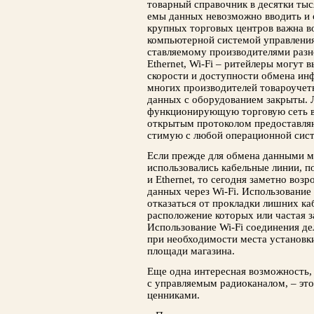
товарный справочник в десятки тыс
емы данных невозможно вводить и 
крупных торговых центров важна во
компьютерной системой управления
ставляемому производителями разн
Ethernet, Wi-Fi – ритейлеры могут 
скорости и до­ступности обмена ин
многих производителей то­вароуче
данных с оборудованием закрыты. Л
функционирующую торговую сеть ве
открытым протоколом предостав­ля
стимую с любой операционной сис
Если прежде для обмена данными 
использовались кабельные линии, 
и Ethernet, то сегодня заметно возр
данных через Wi-Fi. Использование
отказаться от про­кладки лишних к
расположение которых или частая за
Использование Wi-Fi соединения д
при необходимости места установки
площади магазина.
Еще одна интересная возможность, 
с управляемым радиоканалом, – эт
ценниками.