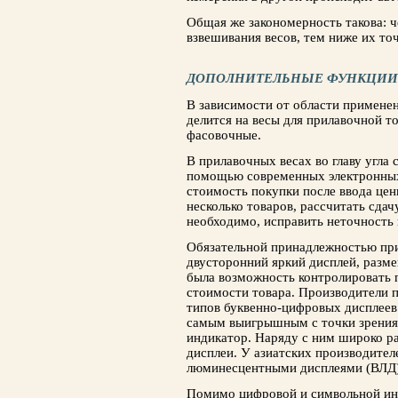
Общая же закономерность такова: 
взвешивания весов, тем ниже их то
ДОПОЛНИТЕЛЬНЫЕ ФУНКЦИИ
В зависимости от области примене
делится на весы для прилавочной т
фасовочные.
В прилавочных весах во главу угла 
по­мощью современных электронных
стоимость покупки после ввода це
несколько товаров, рас­считать сдач
необходимо, исправить неточность в
Обязательной принадлежностью при
двусторонний яркий дисплей, разме
была возможность контролировать 
стоимости товара. Производители п
типов буквенно-цифровых дисплеев
самым выигрышным с точки зрения
индикатор. Наряду с ним широко р
дисплеи. У азиатских производител
люминесцентными дисплеями (ВЛД)
Помимо цифровой и символьной инф