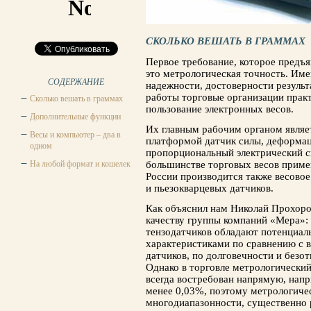
СКОЛЬКО ВЕШАТЬ В ГРАММАХ
Первое требование, которое предъя
это метрологическая точность. Име
СОДЕРЖАНИЕ
надежности, досто­верности результ
работы торговые организации прак
Сколько вешать в граммах
пользование электронных весов.
Дополнительные функции
Их главным рабочим органом являе
Весы и компьютер – два в
платфор­мой датчик силы, деформац
одном
пропорциональный электрический с
На любой формат и кошелек
большинстве торговых ве­сов приме
России производится также ве­совое
и пьезокварцевых датчиков.
Как объяснил нам Николай Прохоро
качеству группы компаний «Мера»:
тензодатчиков обладают потенциал
характеристиками по сравне­нию с 
датчиков, по долговечности и безот
Однако в торговле метрологический
всегда вос­требован напрямую, нап
менее 0,03%, поэтому метрологиче
многодиапазонности, существенно