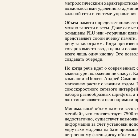
метрологическими характеристикам
возможностями удаленного ад­мини
кальной сети и системе управления
Объем памяти определяет количест
можно занести в весы. Даже самые
оснащены PLU или «горячими клави
представляет собой ячейку памяти,
цену за килограмм. Тогда при взве
товаров вместо ввода цены и слож
всего лишь одну кнопку. Это позвол
создавать очереди.
Но когда речь идет о современных 
клавиатуре положения не спасут. К
компании «Пилот» Андрей Самонов:
магазинах растет с каж­дым годом. 
сокоскоростного сетевого интерфей
набора разнообразных шрифтов, а т
логотипов является неоспоримым 
Минимальный объем памяти весов д
мегабайт, что соответствует 7500 т
недостаточно, существует возмож
информации за счет установки доп
«крутых» моделях на базе промышл
встроенному флеш-диску объемом в