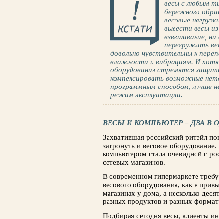
весы с любым т
бережного обра
весовые нагрузк
вывести весы из
взвешивание, ни 
перегружать вес
довольно чувствительны к пере
влажности и вибрациям. И хотя
оборудования стремятся защити
компенсировать возможные нет
программным способом, лучше н
режим эксплуатации.
ВЕСЫ И КОМПЬЮТЕР – ДВА В 
Захватившая российский ритейл по­
затронуть и весовое оборудование.
компью­тером стала очевидной с ро
сетевых магазинов.
В современном гипермаркете требуе
весового оборудования, как в прив
магазинах у дома, а не­сколько дес
разных продуктов и разных формат
Подбирая сегодня весы, клиенты ин