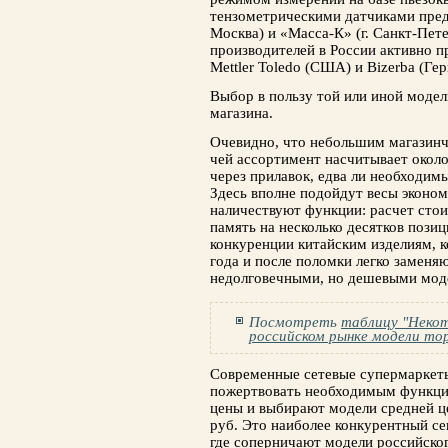
тензометрическими датчиками пред
Москва) и «Масса-К» (г. Санкт-Пете
производителей в Рос­сии активно
Mettler Toledo (США) и Bizerba (Ге
Выбор в пользу той или иной модел
ма­газина.
Очевидно, что небольшим магазин­
чей ассортимент насчитывает около 
через прилавок, едва ли необходи
Здесь вполне подойдут весы эконом
нали­чествуют функции: расчет стои
память на несколько десятков позиц
конкуренции китайским изделиям, 
года и после поломки легко заменяю
недолговечными, но дешевыми мод
Посмотреть
таблицу "Неко
российском рынке модели тор
Современные сетевые супермаркеты
пожерт­вовать необходимым функци
цены и выби­рают модели средней ц
руб. Это наиболее конкурентный се
где соперничают модели российского