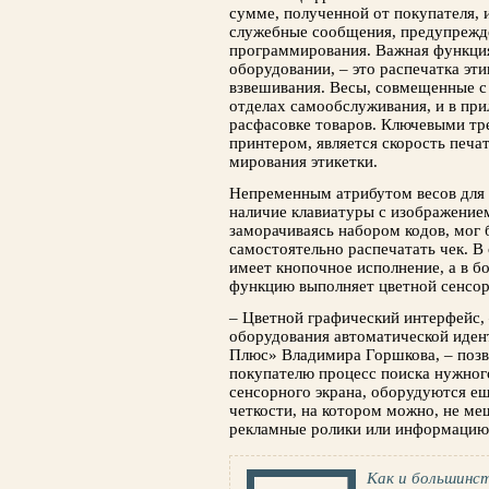
сумме, полученной от покупателя, 
служебные сообщения, предупрежд
программирования. Важная функция
оборудовании, – это распечатка эт
взвешивания. Весы,­ совмещенные с
отделах самооб­служивания, и в при
расфасовке товаров. Клю­чевыми тр
принтером, является скорость печа
мирования этикетки.
Непременным атрибутом весов для 
нали­чие клавиатуры с изображение
заморачиваясь на­бором кодов, мог
самостоятельно распечатать чек. В
имеет кнопочное исполнение, а в б
функцию вы­полняет цветной сенсор
– Цветной графический интерфейс, 
оборудо­вания автоматической иде
Плюс» Влади­мира Горшкова, – поз
покупателю процесс поиска нужног
сенсорного экрана, оборудуются е
четкости, на котором можно, не м
рекламные ролики или информацию
Как и большинст