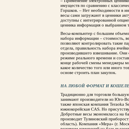
– Применение электронных ценни­ко
имуществ по сравнению с классиче
Горш­ков. – Нет необходимости в и
весы сами загружают в ценники акт
доступны с интегри­рованной опцие
ценника информация о выбран­ном т
Весы-компьютер с большим объемо
набора ин­формации – стоимость, ве
позволяют контролировать такие па
отдела, правильность набора ячейк
производившего взвешивание. Они 
режиме реального времени и состав
конце рабочей смены менеджеры мо
какое количество того или иного то
основе строить план закупок.
НА ЛЮБОЙ ФОРМАТ И КОШЕЛ
Традиционно для торговли большую
за­нимают производители из Юго-Во
также японская компания Teraoka Se
южнокорейская CAS. Но присутству
Добротные весы экономкласса на б
производит Тулиновский приборост
область). Компания «Мера» (г. Мос
режимом измерений на базе пьезок