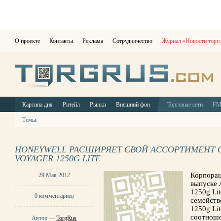
О проекте
Контакты
Реклама
Сотрудничество
Журнал «Новости торг
Картина дня
Ритейл
Рынки
Внешний фон
Торговые сети
F
Темы:
HONEYWELL РАСШИРЯЕТ СВОЙ АССОРТИМЕНТ 
VOYAGER 1250G LITE
Корпорац
29 Мая 2012
выпуске 
1250g Li
0 комментариев
семейств
1250g Li
соотноше
Автор —
TorgRus