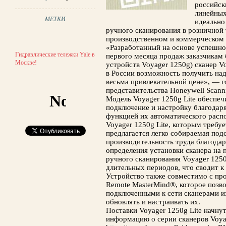
российск
линейных
МЕТКИ
идеально
ручного сканирования в розничной 
производственном и коммерческом 
«Разработанный на основе успешно
Гидравлические тележки Yale в
первого месяца продаж заказчикам 
Москве!
устройств Voyager 1250g) сканер V
в России возможность получить на
весьма привлекательной цене», — г
представительства Honeywell Scanni
Модель Voyager 1250g Lite обеспе
подключение и настройку благодар
функцией их автоматического распо
Voyager 1250g Lite, которым требу
предлагается легко собираемая под
производительность труда благода
определения установки сканера на 
ручного сканирования Voyager 1250g
длительных периодов, что сводит 
Устройство также совместимо с п
Remote MasterMind®, которое позв
подключенными к сети сканерами из
обновлять и настраивать их.
Поставки Voyager 1250g Lite начну
информацию о серии сканеров Voya