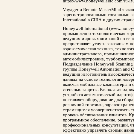
https://www.honeywellaidc.com/ru-RU
Voyager и Remote MasterMind явля
зарегистрированными товарными з
International в США и других стран
Honeywell International (www.hone
промышленно-технологическая корп
ведущих мировых компаний по верс
предоставляет услуги заказчикам по
аэрокосмическая техника, технолог
административного, промышленного
автомобилестроение, турбокомпрес
Подразделение Honeywell Scanning 
группы Honeywell Automation and C
ведущий изготовитель высококачес
данных на основе технологий лазер
включая мобильные компьютеры и 
степенью защиты. Располагая одни
устройств автоматической идентиф
поставляет оборудование для сбор
розничной торговли, здравоохранен
стремящимся усовершенствовать св
уровень обслуживания клиентов. К
программное обеспечение, развиту
профессиональных консультаций, ч
эффективно управлять своими дан