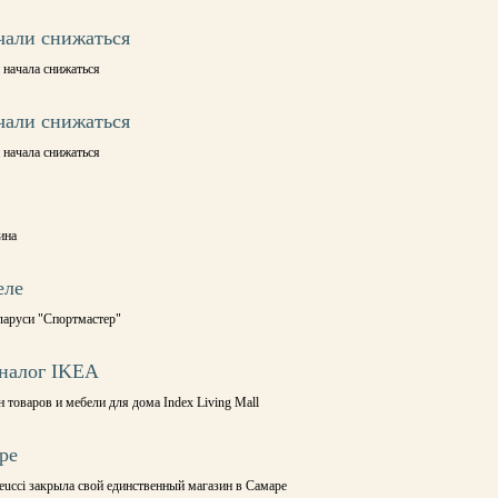
чали снижаться
 начала снижаться
чали снижаться
 начала снижаться
ина
еле
ларуси "Спортмастер"
аналог IKEA
 товаров и мебели для дома Index Living Mall
ре
ucci закрыла свой единственный магазин в Самаре