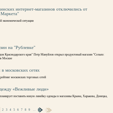
аинских интернет-магазинов отключились от
.Маркета"
ой экономической ситуации
зин на "Рублевке"
дов Краснодарского края" Петр Мануйлов открыл продуктовый магазин "Сельпо:
 в Москве
 в московских сетях
л рейтинг московских торговых сетей
одежду «Вежливые люди»
планирует поставить новую линейку одежды в магазины Крыма, Харькова, Донецка,
2
3
4
5
6
7
8
9
…