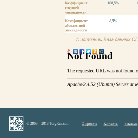
Коэффициент
108,5%
текущей
ликвидности
Коэффициент
8,5%
абсолютной
ликвидности
© источник: База данных 
© 2003—2013 TorgRus.com
О проекте
Контакты
Реклама