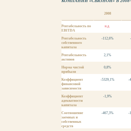
КОМПАНИЙ «СВЯЗНОЙ» В 2008-2
2008
Рентабельность по
н.д.
EBITDA
Рентабельность
-112,6%
собственного
капитала
Рентабельность
2,1%
активов
Норма чистой
0,8%
прибыли
Коэффициент
-5329,1%
-
финансовой
зависимости
Коэффициент
-1,9%
адекватности
капитала
Соотношение
-467,3%
-
заемных и
собственных
средств