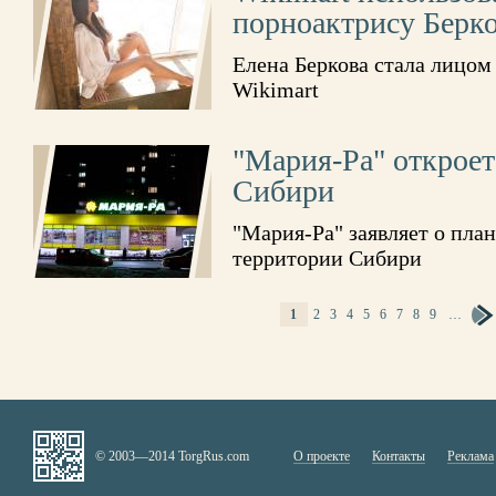
порноактрису Берк
Елена Беркова стала лицом
Wikimart
"Мария-Ра" откроет
Сибири
"Мария-Ра" заявляет о план
территории Сибири
СТРАНИЦЫ
1
2
3
4
5
6
7
8
9
…
© 2003—2014 TorgRus.com
О проекте
Контакты
Реклама