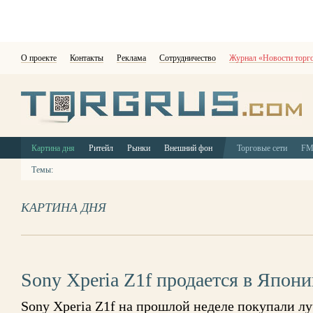
О проекте
Контакты
Реклама
Сотрудничество
Журнал «Новости торг
Картина дня
Ритейл
Рынки
Внешний фон
Торговые сети
F
Темы:
КАРТИНА ДНЯ
Sony Xperia Z1f продается в Япони
Sony Xperia Z1f на прошлой неделе покупали лу