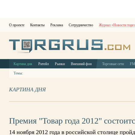
О проекте
Контакты
Реклама
Сотрудничество
Журнал «Новости торг
Картина дня
Ритейл
Рынки
Внешний фон
Торговые сети
F
Темы:
КАРТИНА ДНЯ
Премия "Товар года 2012" состоитс
14 ноября 2012 года в российской столице прой