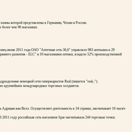
газины которой представлены в Германии, Чехии и России.
в более чем 90 магазинах.
конец июня 2011 года ОАО "Аптечная сеть 36,6" управляло 983 аптеками в 29
 раннего развития - ELC" и 10 магазинами оптики, владело 52% производственной
дразделение немецкой сети гипермаркетов Real (пишется "real,-").
н из крупнейших международных торговых холдингов.
ель Адриаан ван Велл. Осуществляет деятельность в 34 странах, насчитывает 16 тысяч
 В 2011 году российская сеть магазинов Spar насчитывала 244 торговые точки.