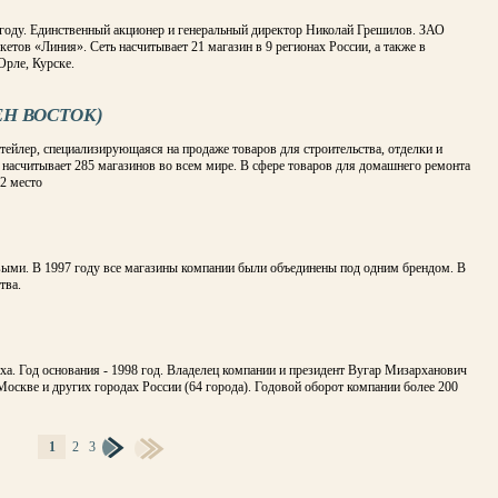
году. Единственный акционер и генеральный директор Николай Грешилов. ЗАО
етов «Линия». Сеть насчитывает 21 магазин в 9 регионах России, а также в
Орле, Курске.
ЕН ВОСТОК)
йлер, специализирующаяся на продаже товаров для строительства, отделки и
" насчитывает 285 магазинов во всем мире. В сфере товаров для домашнего ремонта
 2 место
выми. В 1997 году все магазины компании были объединены под одним брендом. В
тва.
ха. Год основания - 1998 год. Владелец компании и президент Вугар Мизарханович
Москве и других городах России (64 города). Годовой оборот компании более 200
1
2
3