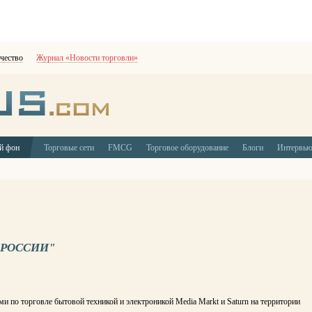
чество
Журнал «Новости торговли»
й фон
Торговые сети
FMCG
Торговое оборудование
Блоги
Интервь
 РОССИИ"
ми по торговле бытовой техникой и электроникой Media Markt и Saturn на территории