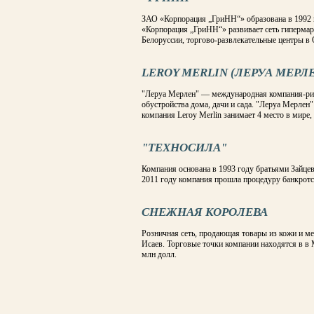
ЗАО «Корпорация „ГриНН“» образована в 1992 
«Корпорация „ГриНН“» развивает сеть гипермарк
Белоруссии, торгово-развлекательные центры в 
LEROY MERLIN (ЛЕРУА МЕРЛ
"Леруа Мерлен" — международная компания-рите
обустройства дома, дачи и сада. "Леруа Мерлен
компания Leroy Merlin занимает 4 место в мире,
"ТЕХНОСИЛА"
Компания основана в 1993 году братьями Зайце
2011 году компания прошла процедуру банкротс
СНЕЖНАЯ КОРОЛЕВА
Розничная сеть, продающая товары из кожи и ме
Исаев. Торговые точки компании находятся в в 
млн долл.
СТРАНИЦЫ