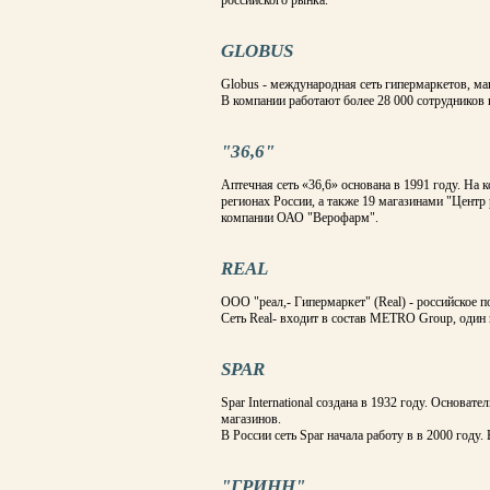
российского рынка.
GLOBUS
Globus - международная сеть гипермаркетов, ма
В компании работают более 28 000 сотрудников 
"36,6"
Аптечная сеть «36,6» основана в 1991 году. На 
регионах России, а также 19 магазинами "Центр
компании ОАО "Верофарм".
REAL
OOO "реал,- Гипермаркет" (Real) - российское по
Сеть Real- входит в состав METRO Group, оди
SPAR
Spar International создана в 1932 году. Основат
магазинов.
В России сеть Spar начала работу в в 2000 году.
"ГРИНН"