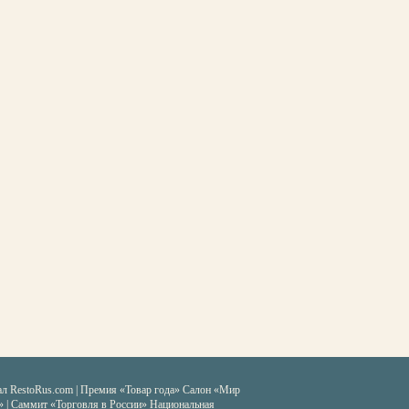
ал RestoRus.com
|
Премия «Товар года»
Салон «Мир
» | Саммит «Торговля в России»
Национальная