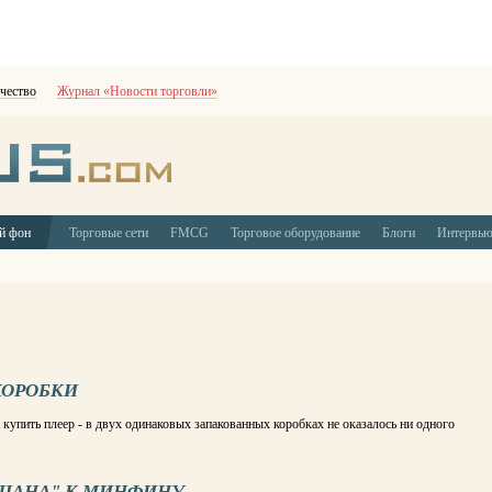
чество
Журнал «Новости торговли»
й фон
Торговые сети
FMCG
Торговое оборудование
Блоги
Интервь
КОРОБКИ
купить плеер - в двух одинаковых запакованных коробках не оказалось ни одного
АШАНА" К МИНФИНУ