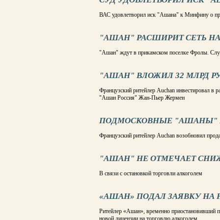
ВАС удовлетворил иск "Ашана" к Минфину о п
"АШАН" РАСШИРИТ СЕТЬ НА
"Ашан" ждут в прикамском поселке Фролы. Слух
"АШАН" ВЛОЖИЛ 32 МЛРД РУБ
Французский ритейлер Auchan инвестировал в ра
"Ашан Россия" Жан-Пьер Жермен
ПОДМОСКОВНЫЕ "АШАНЫ" 
Французский ритейлер Auchan возобновил прода
"АШАН" НЕ ОТМЕЧАЕТ СНИ
В связи с остановкой торговли алкоголем
«АШАН» ПОДАЛ ЗАЯВКУ НА
Ритейлер «Ашан», временно приостановивший п
новой лицензии на торговлю алкоголем