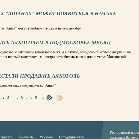
Х "АШАНАХ" МОЖЕТ ПОЯВИТЬСЯ В НАЧАЛЕ
ти "Ашан" могут возобновить уже в начале декабря
ВАТЬ АЛКОГОЛЕМ В ПОДМОСКОВЬЕ МЕСЯЦ
дмосковье алкоголем три-четыре месяца в случае, если дело об отзыве лицензий на
торник первый заместитель министра потребительского рынка и услуг Московской
ЕСТАЛИ ПРОДАВАТЬ АЛКОГОЛЬ
подмосковных гипермаркетах "Ашан"
2
3
4
5
6
7
8
9
…
Ресторанный порт
 проекте
Контакты
Реклама
Сотрудничество
ресторана & отеля