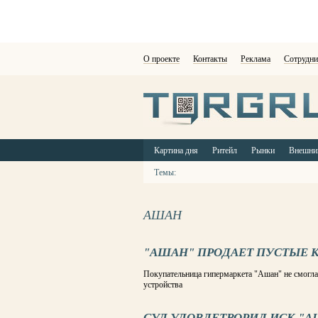
О проекте
Контакты
Реклама
Сотрудни
Картина дня
Ритейл
Рынки
Внешни
Темы:
АШАН
"АШАН" ПРОДАЕТ ПУСТЫЕ 
Покупательница гипермаркета "Ашан" не смогла 
устройства
СУД УДОВЛЕТВОРИЛ ИСК "