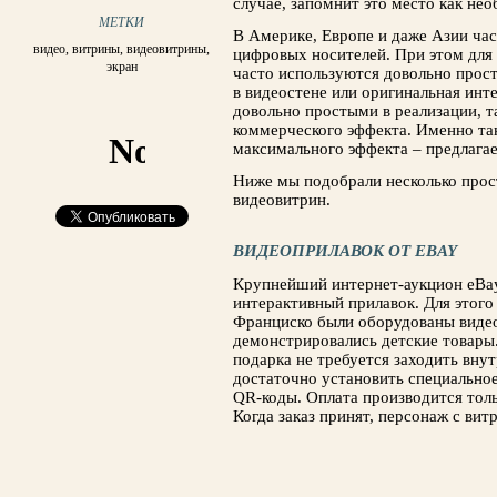
случае, запомнит это место как нео
МЕТКИ
В Америке, Европе и даже Азии час
видео
,
витрины
,
видеовитрины
,
цифровых носителей. При этом для
экран
часто используются довольно прост
в видеостене или оригинальная инт
довольно простыми в реализации, 
коммерческого эффекта. Именно та
максимального эффекта – предлага
Ниже мы подобрали несколько прос
видеовитрин.
ВИДЕОПРИЛАВОК ОТ EBAY
Крупнейший интернет-аукцион eBay
интерактивный прилавок. Для этого
Франциско были оборудованы видео
демонстрировались детские товары
подарка не требуется заходить вн
достаточно установить специальное
QR-коды. Оплата производится тол
Когда заказ принят, персонаж с вит