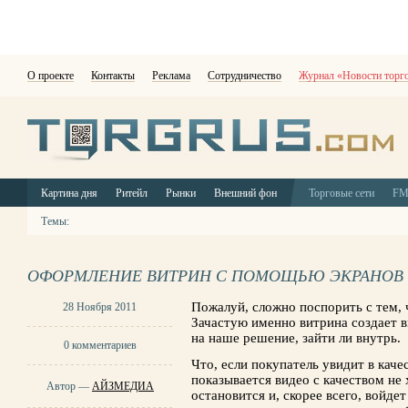
О проекте
Контакты
Реклама
Сотрудничество
Журнал «Новости торг
Картина дня
Ритейл
Рынки
Внешний фон
Торговые сети
F
Темы:
ОФОРМЛЕНИЕ ВИТРИН С ПОМОЩЬЮ ЭКРАНОВ
Пожалуй, сложно поспорить с тем, 
28 Ноября 2011
Зачастую именно витрина создает в
на наше решение, зайти ли внутрь.
0 комментариев
Что, если покупатель увидит в каче
показывается видео с качеством не 
Автор —
АЙЗМЕДИА
остановится и, скорее всего, войде