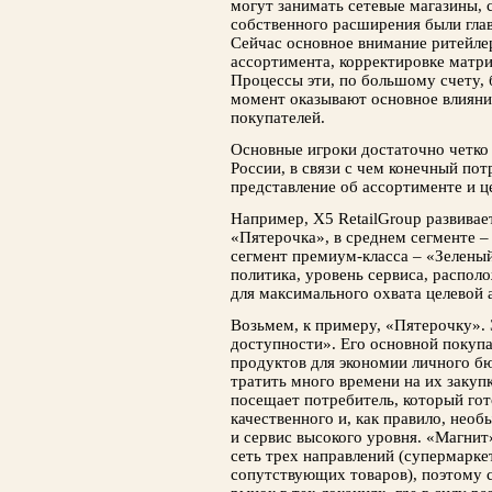
могут занимать сетевые магазины,
собственного расширения были глав
Сейчас основное внимание ритейл
ассортимента, корректировке матр
Процессы эти, по большому счету, 
момент оказывают основное влияни
покупателей.
Основные игроки достаточно четко
России, в связи с чем конечный по
представление об ассортименте и ц
Например, X5 RetailGroup развивает
«Пятерочка», в среднем сегменте – 
сегмент премиум-класса – «Зелены
политика, уровень сервиса, распо
для максимального охвата целевой 
Возьмем, к примеру, «Пятерочку».
доступности». Его основной покуп
продуктов для экономии личного б
тратить много времени на их закуп
посещает потребитель, который гот
качественного и, как правило, необ
и сервис высокого уровня. «Магнит
сеть трех направлений (супермарке
сопутствующих товаров), поэтому 