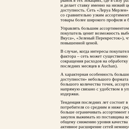
рынок в тех локациях, где в силу 
и делает ставку именно на низкий 
доступность. Сеть «Леруа Мерлен» 
со сравнительно узким ассортимент
товары более широкого профиля и б
Управлять большим ассортиментом с
покупатель ценит возможность выбор
Вкуса», «Зеленый Перекресток»), ч
повышенной ценой.
В случае, когда интересы покупате
фактора – сеть может существенно
сокращения расходов на обработку 
последних месяцев в Auchan).
А характерная особенность больши
доступности» небольшого формата 
большого количества точек, ассорти
напрямую связано с удобством в уп
издержки.
Тенденция последних лет состоит в 
потребителя со средним и ниже ср
больше ограничивать ассортимент 
закупок выжимать из поставщика все
общему снижению уровня качества 
активное расширение сетей немину