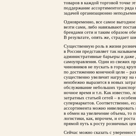
товаров в каждой торговой точке это
поддержание ассортиментого ряда 
задачей организационно неподъемн
Одновременно, все самое выгодное
везти сами, либо навязывают пост
брендами сети и таким образом об
В результате, опять же, страдает ш
Существенную роль в жизни рознич
в России представляет так называ
административные барьеры и даже 
самоуправления. Один из свежих п
чиновников не пускать в город кр
по достижению конечной цели – ра
существенно увеличит нагрузку на 
неизбежно выразится в новых затра
обслуживание небольших транспорт
ночное время и т.п. Как известно, 
затратных статьей сетей – в особе
супермаркетов. Соответственно, ес
ассортимента можно нивелировать 
в обмен на увеличение объема, то 
логистики, как, впрочем, и от рост
прямой путь к росту розничных цен
Сейчас можно сказать с уверенност