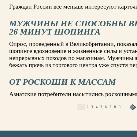
Граждан России все меньше интересуют карточ
МУЖЧИНЫ НЕ СПОСОБНЫ В
26 МИНУТ ШОПИНГА
Опрос, проведенный в Великобритании, показа
шопинге вдохновение и жизненные силы и устают
непрерывных походов по магазинам. Мужчины ж
бежать прочь из торгового центра уже спустя п
ОТ РОСКОШИ К МАССАМ
Азиатские потребители насытились роскошным
1
2
3
4
5
6
7
8
9
…
СТРАНИЦЫ