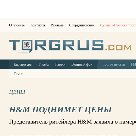
О проекте
Контакты
Реклама
Сотрудничество
Журнал «Новости торг
Картина дня
Ритейл
Рынки
Внешний фон
Торговые сети
F
Темы:
ЦЕНЫ
H&M ПОДНИМЕТ ЦЕНЫ
Представитель ритейлера H&M заявила о намер