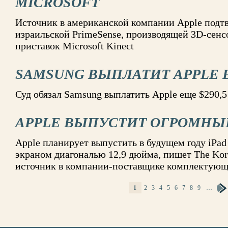
MICROSOFT
Источник в американской компании Apple подт
израильской PrimeSense, производящей 3D-сенсо
приставок Microsoft Kinect
SAMSUNG ВЫПЛАТИТ APPLE Е
Суд обязал Samsung выплатить Apple еще $290,5
APPLE ВЫПУСТИТ ОГРОМНЫЙ
Apple планирует выпустить в будущем году iPa
экраном диагональю 12,9 дюйма, пишет The Kor
источник в компании-поставщике комплектую
1
2
3
4
5
6
7
8
9
…
СТРАНИЦЫ