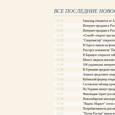
ВСЕ ПОСЛЕДНИЕ НОВО
12:14
Samsung откажется от A
12:01
Интернет-продажи в Рос
12:01
Интернет-продажи в Рос
11:59
«СемьЯ» откроет три ма
11:58
"Спортмастер" откроетс
11:55
В Одессе напали на фле
11:53
Расстрел основателя "П
11:52
В Барнауле открылся та
11:50
Meucci закрыла магазин
11:49
100 украинских интерне
11:46
В Германии продали чаш
11:45
Amazon представит смар
11:44
Кубанский фермер откры
11:42
Составлена таблица уров
11:39
На Украине начнут про
11:37
Финляндия теряет росси
11:36
Новосибирские киоскеры
11:19
"Яндекс.Маркет" готов 
11:16
Потребактивность росси
11:15
"Почта России" нашла м