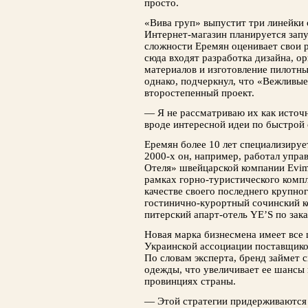
просто.
«Вива груп» выпустит три линейки о
Интернет-магазин планируется запу
сложности Еремян оценивает свои р
сюда входят разработка дизайна, о
материалов и изготовление пилотн
однако, подчеркнул, что «Вежливы
второстепенный проект.
— Я не рассматриваю их как источ
вроде интересной идеи по быстрой 
Еремян более 10 лет специализируе
2000-х он, например, работал упр
Отеля» швейцарской компании Evi
рамках горно-туристического комп
качестве своего последнего крупног
гостинично-курортный сочинский к
питерский апарт-отель YE’S по зак
Новая марка бизнесмена имеет все 
Украинской ассоциации поставщико
По словам эксперта, бренд займет
одежды, что увеличивает ее шансы 
провинциях страны.
— Этой стратегии придерживаются