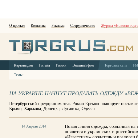
О проекте
Контакты
Реклама
Сотрудничество
Журнал «Новости торг
Картина дня
Ритейл
Рынки
Внешний фон
Торговые сети
F
Темы:
НА УКРАИНЕ НАЧНУТ ПРОДАВАТЬ ОДЕЖДУ «В
Петербургский предприниматель Роман Еремян планирует поставит
Крыма, Харькова, Донецка, Луганска, Одессы
Новая линия одежды, созданная на 
14 Апреля 2014
появится в украинских и российских
«Известиям» создатель и владелец