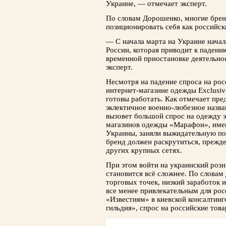
Украине, — отмечает эксперт.
По словам Дорошенко, многие брен
позиционировать себя как российск
— С начала марта на Украине начал
России, которая приводит к падению
временной приостановке деятельно
эксперт.
Несмотря на падение спроса на рос
интернет-магазине одежды Exclusi
готовы работать. Как отмечает пре
эклектичное военно-любезное назв
вызовет большой спрос на одежду э
магазинов одежды «Марафон», име
Украины, заняли выжидательную по
бренд должен раскрутиться, прежде
других крупных сетях.
При этом войти на украинский роз
становится всё сложнее. По словам
торговых точек, низкий заработок 
все менее привлекательным для ро
«Известиям» в киевской консалтинг
гильдия», спрос на российские това