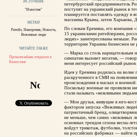
ИСТОЧНИК
петербургский предприниматель Ро
поступят на украинский рынок в те
"Известия"
планируется поставлять одежду в в
магазины Крыма, затем Харькова, Д
МЕТКИ
По словам Еремяна, его компания «
Ритейл
,
Намерения
,
Новость
,
15 украинскими ритейлерами, росс
Вежливые люди
людях» заинтересованы меньше. Ра
территории Украины бизнесмен не 
ЧИТАЙТЕ ТАКЖЕ
— Марка со столь нарицательным н
Промсвязьбанк открылся в
симпатии вызовет негатив, — гово
Казахстане
меня интересует российский рынок 
Идея у Еремяна родилась на волне 
раскрученного в СМИ на появлении
происхождения в масках и военной 
Поскольку военные не проявляли ни
стали называть «вежливыми людьми
— Мои друзья, живущие в юго-вост
фактором запуска «Вежливых люде
патриотичный бренд, олицетворяющ
не меньше, чем самих «вежливых л
основных трендов сезона весна-лет
войдут трикотаж, футболки, толсто
на российских фабриках — найти п