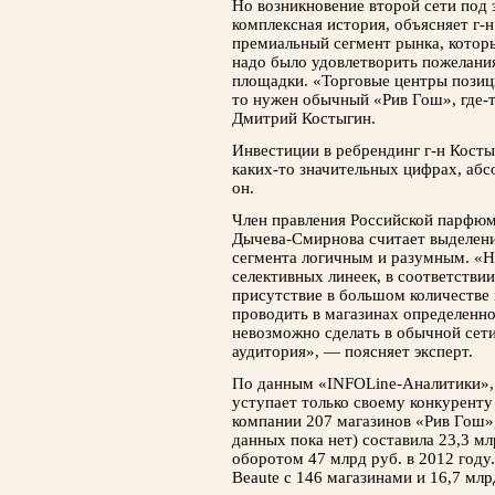
Но возникновение второй сети по
комплексная история, объясняет г-
премиальный сегмент рынка, которы
надо было удовлетворить пожелани
площадки. «Торговые центры позиц
то нужен обычный «Рив Гош», где-
Дмит­рий Костыгин.
Инвестиции в ребрендинг г-н Косты
каких-то значительных цифрах, аб
он.
Член правления Российской парфю
Дычева-Смирнова считает выделени
сегмента логичным и разумным. «Н
селективных линеек, в соответствии
присутствие в большом количестве
проводить в магазинах определенног
невозможно сделать в обычной сети
аудитория», — поясняет эксперт.
По данным «INFO­Line-Аналитики»,
уступает только своему конкуренту
компании 207 магазинов «Рив Гош»,
данных пока нет) составила 23,3 м
оборотом 47 млрд руб. в 2012 году.
Beaute с 146 магазинами и 16,7 млр