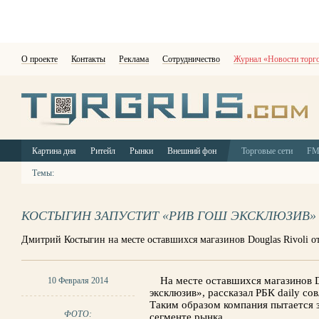
О проекте
Контакты
Реклама
Сотрудничество
Журнал «Новости торг
Картина дня
Ритейл
Рынки
Внешний фон
Торговые сети
F
Темы:
КОСТЫГИН ЗАПУСТИТ «РИВ ГОШ ЭКСКЛЮЗИВ»
Дмитрий Костыгин на месте оставшихся магазинов Douglas Rivoli о
На месте оставшихся магазинов D
10 Февраля 2014
эксклюзив», рассказал РБК daily с
Таким образом компания пытается 
ФОТО:
сегменте рынка.