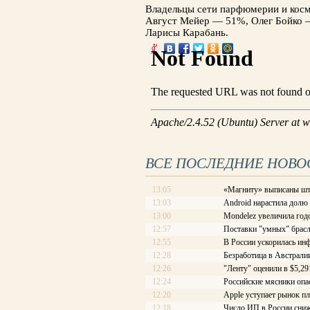
Владельцы сети парфюмерии и косм
Август Мейер — 51%, Олег Бойко —
Ларисы Карабань.
ВСЕ ПОСЛЕДНИЕ НОВО
13:05
«Магниту» выписаны шт
13:03
Android нарастила долю
13:00
Mondelez увеличила год
12:57
Поставки "умных" брасл
12:55
В России ускорилась ин
12:28
Безработица в Австралии
12:26
"Ленту" оценили в $5,29
12:24
Российские мясники опа
12:20
Apple уступает рынок п
12:18
Число ИП в России сниж