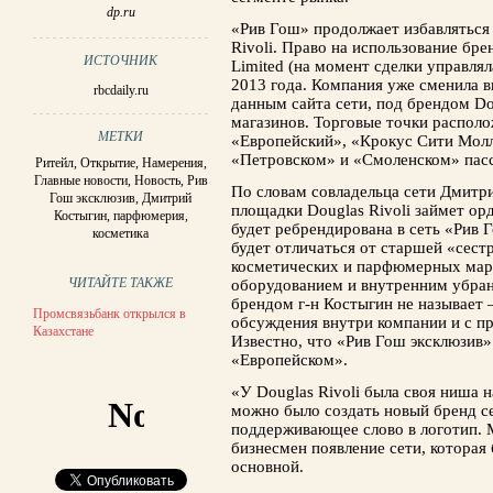
dp.ru
«Рив Гош» продолжает избавляться 
Rivoli. Право на использование брен
ИСТОЧНИК
Limited (на момент сделки управля
2013 года. Компания уже сменила в
rbcdaily.ru
данным сайта сети, под брендом Do
магазинов. Торговые точки распол
МЕТКИ
«Европейский», «Крокус Сити Молл»
«Петровском» и «Смоленском» пас
Ритейл
,
Открытие
,
Намерения
,
Главные новости
,
Новость
,
Рив
По словам совладельца сети Дмитри
Гош эксклюзив
,
Дмитрий
площадки Douglas Rivoli займет ор
Костыгин
,
парфюмерия
,
будет ребрендирована в сеть «Рив 
косметика
будет отличаться от старшей «сес
косметических и парфюмерных маро
ЧИТАЙТЕ ТАКЖЕ
оборудованием и внутренним убран
брендом г-н Костыгин не называет
Промсвязьбанк открылся в
обсуждения внутри компании и с п
Казахстане
Известно, что «Рив Гош эксклюзив» 
«Европейском».
«У Douglas Rivoli была своя ниша н
можно было создать новый бренд се
поддерживающее слово в логотип. 
бизнесмен появление сети, которая 
основной.