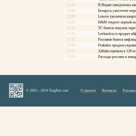
12:16
В Индии замедлилась и
12:08
Беларусь ужесточит нор
12:00
Lenovo увеличила кварт
11:55
H&M откроет первый ма
11:54
ТС боится покупок чере
11:51
Lavkastiva.ru продает ай
17:11
Россияне боятся инфляц
17:08
Praktiker продала украи
17:07
Alibaba оценили в 128 м
17:05
Расходы россиян в янва
© 2003—2014 TorgRus.com
О проекте
Контакты
Реклама